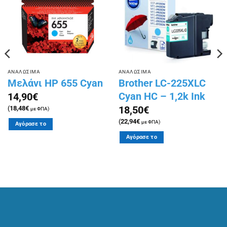
λίστα
λίστα
επιθυμιών
επιθυμιών
ΑΝΑΛΩΣΙΜΑ
ΑΝΑΛΩΣΙΜΑ
Μελάνι HP 655 Cyan
Brother LC-225XLC
Cyan HC – 1,2k Ink
14,90
€
18,50
€
(
18,48
€
με ΦΠΑ)
(
22,94
€
με ΦΠΑ)
Αγόρασε το
Αγόρασε το