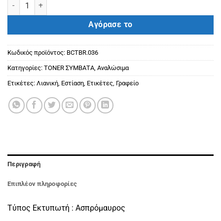
BROTHER ΣΥΜΒΑΤΟ TONER TN3500 / TN3512 BLACK（12000） πο
Αγόρασε το
Κωδικός προϊόντος:
BCTBR.036
Κατηγορίες:
ΤΟΝΕR ΣΥΜΒΑΤΑ
,
Αναλώσιμα
Ετικέτες:
Λιανική
,
Εστίαση
,
Ετικέτες
,
Γραφείο
Περιγραφή
Επιπλέον πληροφορίες
Τύπος Εκτυπωτή : Ασπρόμαυρος