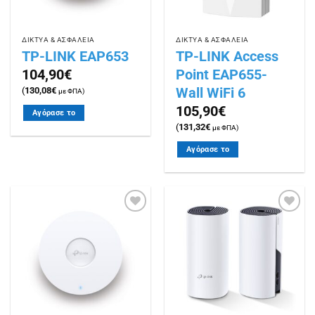
ΔΙΚΤΥΑ & ΑΣΦΑΛΕΙΑ
ΔΙΚΤΥΑ & ΑΣΦΑΛΕΙΑ
TP-LINK EAP653
TP-LINK Access
Point EAP655-
104,90
€
Wall WiFi 6
(
130,08
€
με ΦΠΑ)
105,90
€
Αγόρασε το
(
131,32
€
με ΦΠΑ)
Αγόρασε το
Πρόσθήκη
Πρόσθήκη
στην
στην
λίστα
λίστα
επιθυμιών
επιθυμιών