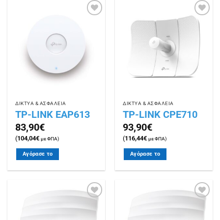
Πρόσθήκη
Πρόσθήκη
στην
στην
λίστα
λίστα
επιθυμιών
επιθυμιών
ΔΙΚΤΥΑ & ΑΣΦΑΛΕΙΑ
ΔΙΚΤΥΑ & ΑΣΦΑΛΕΙΑ
TP-LINK EAP613
TP-LINK CPE710
83,90
€
93,90
€
(
104,04
€
(
116,44
€
με ΦΠΑ)
με ΦΠΑ)
Αγόρασε το
Αγόρασε το
Πρόσθήκη
Πρόσθήκη
στην
στην
λίστα
λίστα