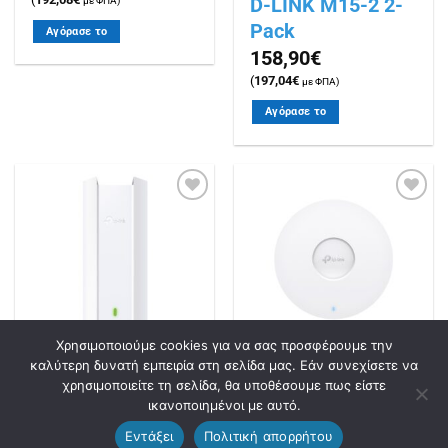
D-LINK M15-2 2-
με ΦΠΑ)
Pack
Αγόρασε το
158,90
€
(
197,04
€
με ΦΠΑ)
Αγόρασε το
Πρόσθήκη
Πρόσθήκη
στην
στην
λίστα
λίστα
επιθυμιών
επιθυμιών
Χρησιμοποιούμε cookies για να σας προσφέρουμε την
καλύτερη δυνατή εμπειρία στη σελίδα μας. Εάν συνεχίσετε να
ΔΙΚΤΥΑ & ΑΣΦΑΛΕΙΑ
ΔΙΚΤΥΑ & ΑΣΦΑΛΕΙΑ
χρησιμοποιείτε τη σελίδα, θα υποθέσουμε πως είστε
TP-LINK EAP610-
TP-LINK Access
ικανοποιημένοι με αυτό.
Outdoor
Point EAP673
Εντάξει
Πολιτική απορρήτου