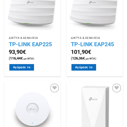
επιθυμιών
επιθυμιών
ΔΙΚΤΥΑ & ΑΣΦΑΛΕΙΑ
ΔΙΚΤΥΑ & ΑΣΦΑΛΕΙΑ
TP-LINK EAP225
TP-LINK EAP245
93,90
€
101,90
€
(
116,44
€
(
126,36
€
με ΦΠΑ)
με ΦΠΑ)
Αγόρασε το
Αγόρασε το
Πρόσθήκη
Πρόσθήκη
στην
στην
λίστα
λίστα
επιθυμιών
επιθυμιών