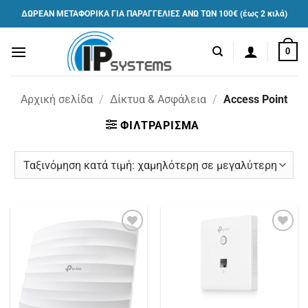
Μετάβαση
ΔΩΡΕΑΝ ΜΕΤΑΦΟΡΙΚΑ ΓΙΑ ΠΑΡΑΓΓΕΛΙΕΣ ΑΝΩ ΤΩΝ 100€ (έως 2 κιλά)
στο
περιεχόμενο
0
Αρχική σελίδα
/
Δίκτυα & Ασφάλεια
/
Access Point
ΦΙΛΤΡΑΡΙΣΜΑ
Πρόσθήκη
Πρόσθήκη
στην
στην
λίστα
λίστα
επιθυμιών
επιθυμιών