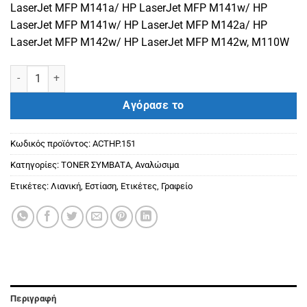
LaserJet MFP M141a/ HP LaserJet MFP M141w/ HP
LaserJet MFP M141w/ HP LaserJet MFP M142a/ HP
LaserJet MFP M142w/ HP LaserJet MFP M142w, M110W
HP ΣΥΜΒΑΤΟ TONER W1420X / 142X Black (Χωρίς CHIP) JUMBO (200
Αγόρασε το
Κωδικός προϊόντος:
ACTHP.151
Κατηγορίες:
ΤΟΝΕR ΣΥΜΒΑΤΑ
,
Αναλώσιμα
Ετικέτες:
Λιανική
,
Εστίαση
,
Ετικέτες
,
Γραφείο
Περιγραφή