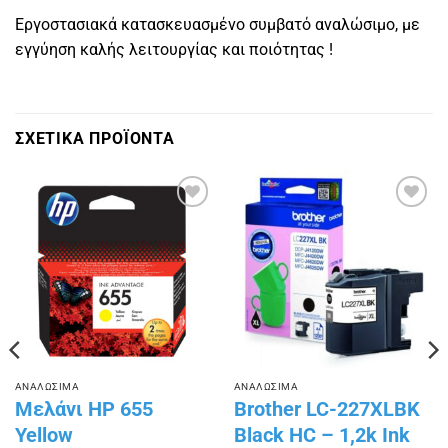
Εργοστασιακά κατασκευασμένο συμβατό αναλώσιμο, με
εγγύηση καλής λειτουργίας και ποιότητας !
ΣΧΕΤΙΚΑ ΠΡΟΪΟΝΤΑ
Πρόσθήκη
Πρόσθήκη
στην
στην
λίστα
λίστα
επιθυμιών
επιθυμιών
ΑΝΑΛΩΣΙΜΑ
ΑΝΑΛΩΣΙΜΑ
Μελάνι HP 655
Brother LC-227XLBK
Yellow
Black HC – 1,2k Ink