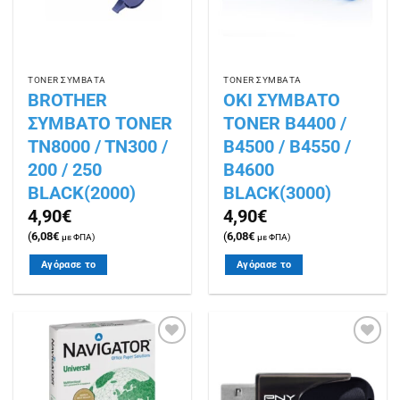
ΤΟΝΕR ΣΥΜΒΑΤΑ
ΤΟΝΕR ΣΥΜΒΑΤΑ
BROTHER
OKI ΣΥΜΒΑΤΟ
ΣΥΜΒΑΤΟ TONER
TONER B4400 /
TN8000 / TN300 /
B4500 / B4550 /
200 / 250
B4600
BLACK(2000)
BLACK(3000)
4,90
€
4,90
€
(
6,08
€
(
6,08
€
με ΦΠΑ)
με ΦΠΑ)
Αγόρασε το
Αγόρασε το
Πρόσθήκη
Πρόσθήκη
στην
στην
λίστα
λίστα
επιθυμιών
επιθυμιών