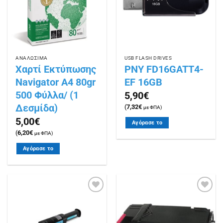
ΑΝΑΛΩΣΙΜΑ
USB FLASH DRIVES
Χαρτί Εκτύπωσης
PNY FD16GATT4-
Navigator Α4 80gr
EF 16GB
500 Φύλλα/ (1
5,90
€
Δεσμίδα)
(
7,32
€
με ΦΠΑ)
5,00
€
Αγόρασε το
(
6,20
€
με ΦΠΑ)
Αγόρασε το
Πρόσθήκη
Πρόσθήκη
στην
στην
λίστα
λίστα
επιθυμιών
επιθυμιών