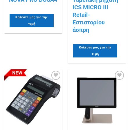
ICS MICRO III
Retail-
Καλέστε μας για την
Εστιατορίου
τιμή
άσπρη
Καλέστε μας για την
τιμή
Πρόσθήκη
Πρόσθήκη
στην
στην
λίστα
λίστα
επιθυμιών
επιθυμιών