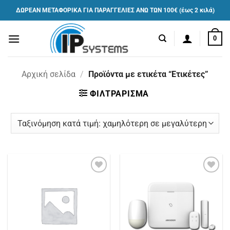
Μετάβαση
ΔΩΡΕΑΝ ΜΕΤΑΦΟΡΙΚΑ ΓΙΑ ΠΑΡΑΓΓΕΛΙΕΣ ΑΝΩ ΤΩΝ 100€ (έως 2 κιλά)
στο
περιεχόμενο
0
Αρχική σελίδα
/
Προϊόντα με ετικέτα “Ετικέτες”
ΦΙΛΤΡΑΡΙΣΜΑ
Πρόσθήκη
Πρόσθήκη
στην
στην
λίστα
λίστα
επιθυμιών
επιθυμιών