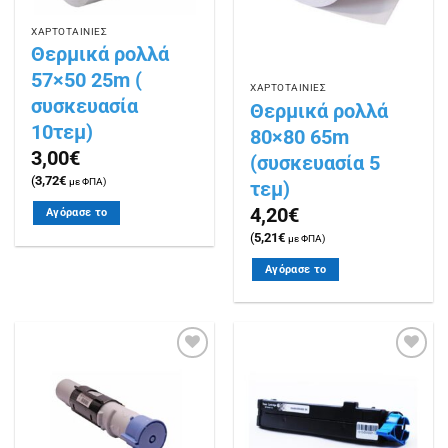
ΧΑΡΤΟΤΑΙΝΙΕΣ
Θερμικά ρολλά
57×50 25m (
ΧΑΡΤΟΤΑΙΝΙΕΣ
συσκευασία
Θερμικά ρολλά
10τεμ)
80×80 65m
3,00
€
(συσκευασία 5
(
3,72
€
με ΦΠΑ)
τεμ)
4,20
€
Αγόρασε το
(
5,21
€
με ΦΠΑ)
Αγόρασε το
Πρόσθήκη
Πρόσθήκη
στην
στην
λίστα
λίστα
επιθυμιών
επιθυμιών