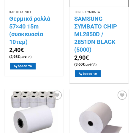
ΧΑΡΤΟΤΑΙΝΙΕΣ
ΤΟΝΕR ΣΥΜΒΑΤΑ
Θερμικά ρολλά
SAMSUNG
57×40 15m
ΣΥΜΒΑΤΟ CHIP
(συσκευασία
ML2850D /
10τεμ)
2851DN BLACK
(5000)
2,40
€
2,90
€
(
2,98
€
με ΦΠΑ)
(
3,60
€
με ΦΠΑ)
Αγόρασε το
Αγόρασε το
Πρόσθήκη
Πρόσθήκη
στην
στην
λίστα
λίστα
επιθυμιών
επιθυμιών