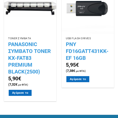
λίστα
λίστα
επιθυμιών
επιθυμιών
ΤΟΝΕR ΣΥΜΒΑΤΑ
USB FLASH DRIVES
PANASONIC
PNY
ΣΥΜΒΑΤΟ TONER
FD16GATT431KK-
KX-FAT83
EF 16GB
PREMIUM
5,95
€
BLACK(2500)
(
7,38
€
με ΦΠΑ)
5,90
€
Αγόρασε το
(
7,32
€
με ΦΠΑ)
Αγόρασε το