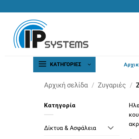
Μετάβαση
στο
περιεχόμενο
ΚΑΤΗΓΟΡΙΕΣ
Αρχικ
Αρχική σελίδα
/
Ζυγαριές
/
Ζ
Κατηγορία
Ηλε
κου
ακρ
Δίκτυα & Ασφάλεια