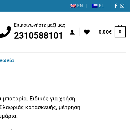
EN
EL
Επικοινωνήστε μαζί μας
0
0,00
€
2310588101
ινωνία
 μπαταρία. Ειδικές για χρήση
. Ελαφριάς κατασκευής, μέτρηση
μμάρια.