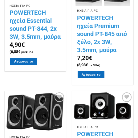
ΗΧΕΙΑ ΓΙΑ PC
POWERTECH
ΗΧΕΙΑ ΓΙΑ PC
POWERTECH
ηχεία Essential
ηχεία Premium
sound PT-844, 2x
sound PT-845 από
3W, 3.5mm, μαύρα
ξύλο, 2x 3W,
4,90
€
3.5mm, μαύρα
(
6,08
€
με ΦΠΑ)
7,20
€
Αγόρασε το
(
8,93
€
με ΦΠΑ)
Αγόρασε το
Πρόσθήκη
Πρόσθήκη
στην
στην
λίστα
λίστα
επιθυμιών
επιθυμιών
ΗΧΕΙΑ ΓΙΑ PC
POWERTECH
ΗΧΕΙΑ ΓΙΑ PC