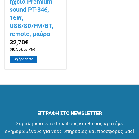
ηχεία Premium
sound PT-846,
16W,
USB/SD/FM/BT,
remote, μαύρα
32,70
€
(
40,55
€
με ΦΠΑ)
Αγόρασε το
ΕΓΓΡΑΦΗ ΣΤΟ NEWSLETTER
Συμπληρώστε το Email σας και θα σας κρατάμε
ενημερωμένους για νέες υπηρεσίες και προσφορές μας!