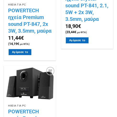
sound PT-841, 2.1,
ΗΧΕΙΑ ΓΙΑ PC
POWERTECH
5W + 2x 3W,
ηχεία Premium
3.5mm, μαύρα
sound PT-847, 2x
18,90
€
3W, 3.5mm, μαύρα
(
23,44
€
με ΦΠΑ)
11,44
€
Αγόρασε το
(
14,19
€
με ΦΠΑ)
Αγόρασε το
Πρόσθήκη
στην
λίστα
επιθυμιών
ΗΧΕΙΑ ΓΙΑ PC
POWERTECH