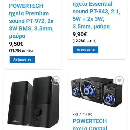
ηχεία Essential
POWERTECH
sound PT-843, 2.1,
ηχεία Premium
5W + 2x 3W,
sound PT-972, 2x
3.5mm, μαύρα
3W RMS, 3.5mm,
9,90
€
μαύρα
(
12,28
€
με ΦΠΑ)
9,50
€
Αγόρασε το
(
11,78
€
με ΦΠΑ)
Αγόρασε το
Πρόσθήκη
Πρόσθήκη
στην
στην
λίστα
λίστα
επιθυμιών
επιθυμιών
ΗΧΕΙΑ ΓΙΑ PC
POWERTECH
ηχεία Crystal