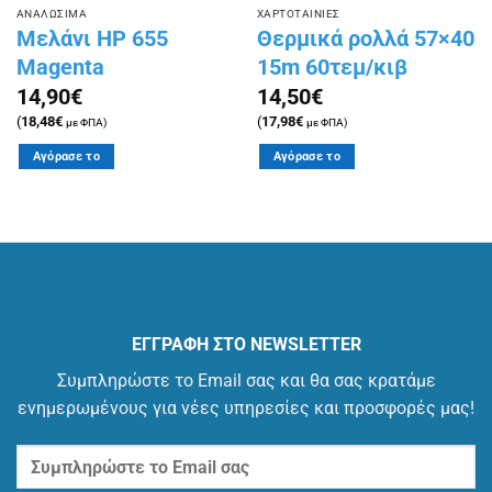
ΑΝΑΛΩΣΙΜΑ
ΧΑΡΤΟΤΑΙΝΙΕΣ
Μελάνι HP 655
Θερμικά ρολλά 57×40
Magenta
15m 60τεμ/κιβ
14,90
€
14,50
€
(
18,48
€
(
17,98
€
με ΦΠΑ)
με ΦΠΑ)
Αγόρασε το
Αγόρασε το
ΕΓΓΡΑΦΗ ΣΤΟ NEWSLETTER
Συμπληρώστε το Email σας και θα σας κρατάμε
ενημερωμένους για νέες υπηρεσίες και προσφορές μας!