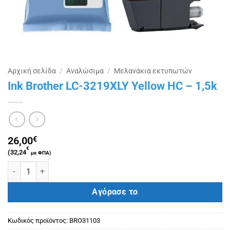
Αρχική σελίδα
/
Αναλώσιμα
/
Μελανάκια εκτυπωτών
Ink Brother LC-3219XLY Yellow HC – 1,5k
26,00
€
€
(
32,24
με ΦΠΑ)
Ink Brother LC-3219XLY Yellow HC - 1,5k ποσότητα
Αγόρασε το
Κωδικός προϊόντος:
BRO31103