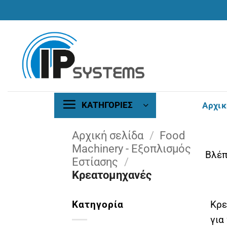
Μετάβαση
στο
περιεχόμενο
ΚΑΤΗΓΟΡΙΕΣ
Αρχικ
Αρχική σελίδα
/
Food
Machinery - Εξοπλισμός
Βλέπ
Εστίασης
/
Κρεατομηχανές
Κατηγορία
Κρε
για