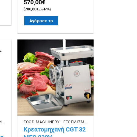
570,00
€
(
706,80
€
με ΦΠΑ)
Αγόρασε το
ήκη
Πρόσθήκη
ίστα
στην λίστα
ιών
επιθυμιών
FOOD MACHINERY - ΕΞΟΠΛΙΣΜΟΣ ΕΣΤΙΑΣΗΣ
FOOD MACHINERY - ΕΞΟΠΛΙΣΜΟΣ ΕΣΤΙΑΣΗΣ
Kρεατομηχανή CGT 32