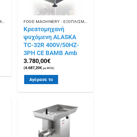
FOOD MACHINERY - ΕΞΟΠΛΙΣΜΟΣ ΕΣΤΙΑΣΗΣ
FOOD MACHINERY - ΕΞΟΠΛΙΣΜΟΣ ΕΣΤΙΑΣΗΣ
Κρεατομηχανή
ψυχόμενη ALASKA
TC-32R 400V/50HZ-
3PH CE BAMB Amb
3.780,00
€
(
4.687,20
€
με ΦΠΑ)
Αγόρασε το
ήκη
Πρόσθήκη
ίστα
στην λίστα
ιών
επιθυμιών