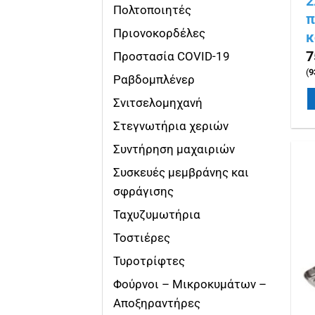
2
Πολτοποιητές
π
Πριονοκορδέλες
κ
7
Προστασία COVID-19
(
9
Ραβδομπλένερ
Σνιτσελομηχανή
Στεγνωτήρια χεριών
Συντήρηση μαχαιριών
Συσκευές μεμβράνης και
σφράγισης
Ταχυζυμωτήρια
Τοστιέρες
Τυροτρίφτες
Φούρνοι – Μικροκυμάτων –
Αποξηραντήρες