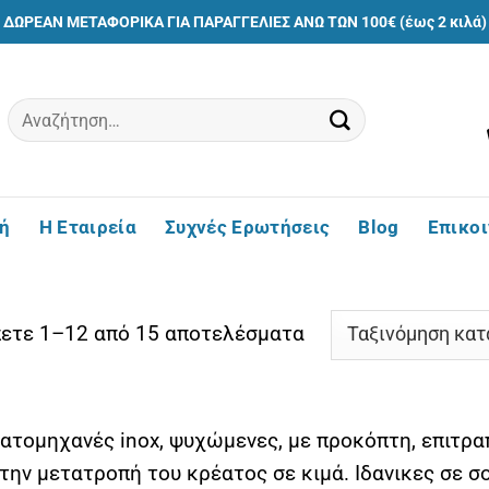
ΔΩΡΕΑΝ ΜΕΤΑΦΟΡΙΚΑ ΓΙΑ ΠΑΡΑΓΓΕΛΙΕΣ ΑΝΩ ΤΩΝ 100€ (έως 2 κιλά)
Αναζήτηση
για:
ή
Η Εταιρεία
Συχνές Ερωτήσεις
Blog
Επικο
Sorted
ετε 1–12 από 15 αποτελέσματα
by
price:
low
ατομηχανές inox, ψυχώμενες, με προκόπτη, επιτραπ
to
 την μετατροπή του κρέατος σε κιμά. Ιδανικες σε 