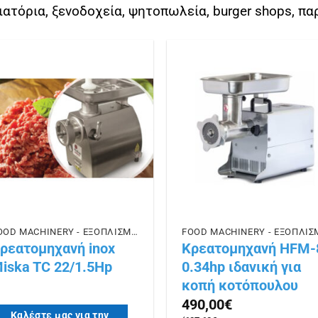
high
ιατόρια, ξενοδοχεία, ψητοπωλεία, burger shops, πα
Πρόσθήκη
Πρόσθ
στην λίστα
στην λ
επιθυμιών
επιθυμ
FOOD MACHINERY - ΕΞΟΠΛΙΣΜΟΣ ΕΣΤΙΑΣΗΣ
ρεατομηχανή inox
Κρεατομηχανή HFM-
iska TC 22/1.5Hp
0.34hp ιδανική για
κοπή κοτόπουλου
490,00
€
Καλέστε μας για την