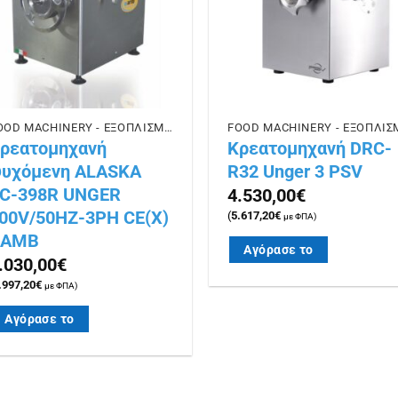
FOOD MACHINERY - ΕΞΟΠΛΙΣΜΟΣ ΕΣΤΙΑΣΗΣ
ρεατομηχανή
Κρεατομηχανή DRC-
υχόμενη ALASKA
R32 Unger 3 PSV
C-398R UNGER
4.530,00
€
00V/50HZ-3PH CE(Χ)
(
5.617,20
€
με ΦΠΑ)
BAMB
Αγόρασε το
.030,00
€
.997,20
€
με ΦΠΑ)
Αγόρασε το