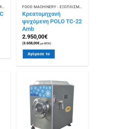
FOOD MACHINERY - ΕΞΟΠΛΙΣΜΟΣ ΕΣΤΙΑΣΗΣ
FOOD MACHINERY - ΕΞΟΠΛΙΣΜΟΣ ΕΣΤΙΑΣΗΣ
TC
Κρεατομηχανή
ψυχόμενη POLO TC-22
Amb
2.950,00
€
(
3.658,00
€
με ΦΠΑ)
Αγόρασε το
ήκη
Πρόσθήκη
ίστα
στην λίστα
ιών
επιθυμιών