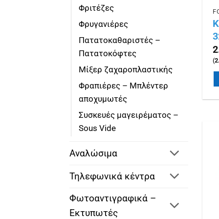
Φριτέζες
Κ
Φρυγανιέρες
3
Πατατοκαθαριστές –
2
Πατατοκόφτες
(
2
Μίξερ ζαχαροπλαστικής
Φραπιέρες – Μπλέντερ
αποχυμωτές
Συσκευές μαγειρέματος –
Sous Vide
Αναλώσιμα
Τηλεφωνικά κέντρα
Φωτοαντιγραφικά –
Εκτυπωτές