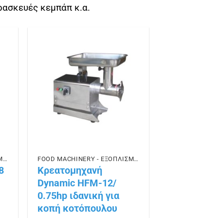
ρασκευές κεμπάπ κ.α.
ήκη
Πρόσθήκη
ίστα
στην λίστα
ιών
επιθυμιών
FOOD MACHINERY - ΕΞΟΠΛΙΣΜΟΣ ΕΣΤΙΑΣΗΣ
FOOD MACHINERY - ΕΞΟΠΛΙΣΜΟΣ ΕΣΤΙΑΣΗΣ
8
Κρεατομηχανή
Dynamic HFM-12/
0.75hp ιδανική για
κοπή κοτόπουλου