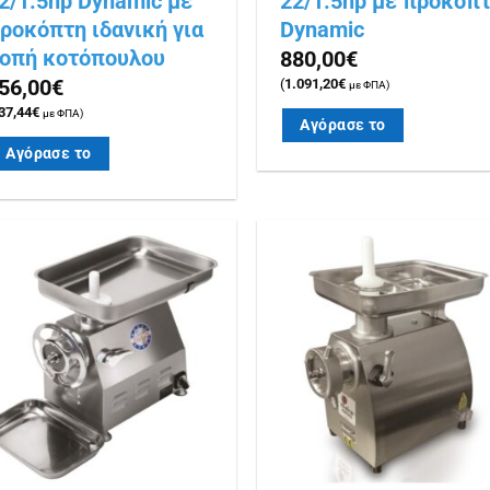
2/1.5hp Dynamic με
22/1.5hp με προκόπ
ροκόπτη ιδανική για
Dynamic
οπή κοτόπουλου
880,00
€
56,00
€
(
1.091,20
€
με ΦΠΑ)
37,44
€
με ΦΠΑ)
Αγόρασε το
Αγόρασε το
Πρόσθήκη
Πρόσθ
στην λίστα
στην λ
επιθυμιών
επιθυμ