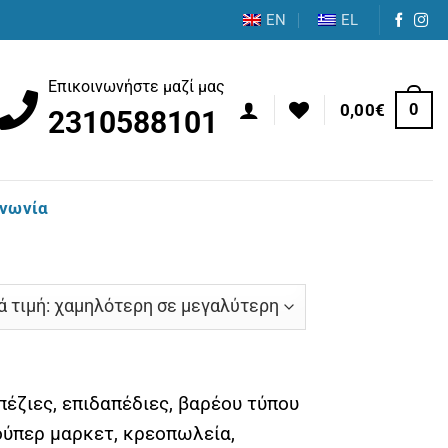
EN
EL
Επικοινωνήστε μαζί μας
0
0,00
€
2310588101
ινωνία
έζιες, επιδαπέδιες, βαρέου τύπου
σούπερ μαρκετ, κρεοπωλεία,