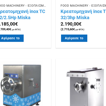
FOOD MACHINERY - ΕΞΟΠΛΙΣΜΟΣ ΕΣΤΙΑΣΗΣ
ρεατομηχανή inox TC
Κρεατομηχανή inox 
2/2.5Hp Miska
32/3hp Miska
.185,00
€
2.190,00
€
.709,40
€
(
2.715,60
€
με ΦΠΑ)
με ΦΠΑ)
Αγόρασε το
Αγόρασε το
Πρόσθήκη
Πρόσθ
στην λίστα
στην λ
επιθυμιών
επιθυμ