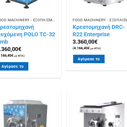
FOOD MACHINERY - ΕΞΟΠΛΙΣΜΟΣ ΕΣΤΙΑΣΗΣ
ρεατομηχανή
Κρεατομηχανή DRC-
υχόμενη POLO TC-32
R22 Enterprise
Amb
3.360,00
€
.360,00
€
(
4.166,40
€
με ΦΠΑ)
.166,40
€
με ΦΠΑ)
Αγόρασε το
Αγόρασε το
Πρόσθήκη
Πρόσθ
στην λίστα
στην λ
επιθυμιών
επιθυμ