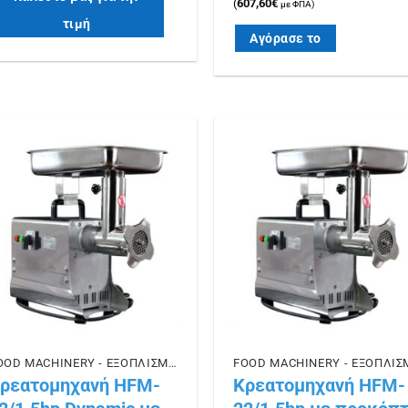
(
607,60
€
με ΦΠΑ)
τιμή
Αγόρασε το
Πρόσθήκη
Πρόσθ
στην λίστα
στην λ
επιθυμιών
επιθυμ
FOOD MACHINERY - ΕΞΟΠΛΙΣΜΟΣ ΕΣΤΙΑΣΗΣ
ρεατομηχανή HFM-
Κρεατομηχανή HFM-