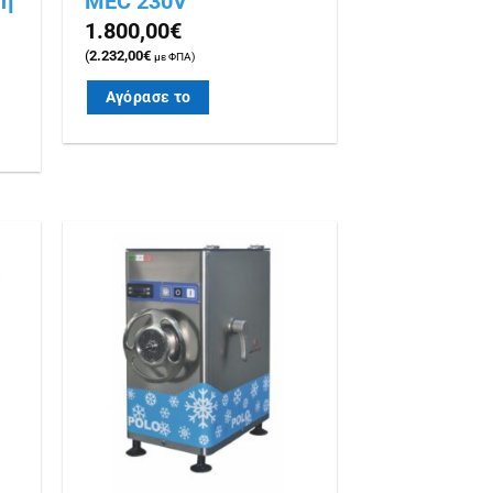
τη
MEC 230V
1.800,00
€
(
2.232,00
€
με ΦΠΑ)
Αγόρασε το
ήκη
Πρόσθήκη
ίστα
στην λίστα
ιών
επιθυμιών