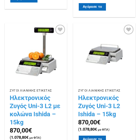
Αγόρασε το
Πρόσθήκη
Πρόσθήκη
στην
στην
λίστα
λίστα
επιθυμιών
επιθυμιών
ΖΥΓΟΙ ΛΙΑΝΙΚΗΣ ΕΤΙΚΕΤΑΣ
ΖΥΓΟΙ ΛΙΑΝΙΚΗΣ ΕΤΙΚΕΤΑΣ
Ηλεκτρονικός
Ηλεκτρονικός
Ζυγός Uni-3 L2 με
Ζυγός Uni-3 L2
κολώνα Ishida –
Ishida – 15kg
15kg
870,00
€
870,00
€
(
1.078,80
€
με ΦΠΑ)
(
1.078,80
€
με ΦΠΑ)
Αγόρασε το