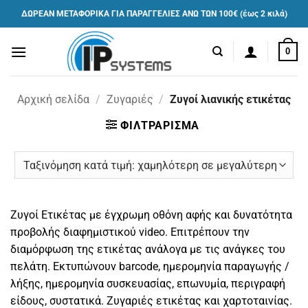
Μετάβαση
ΔΩΡΕΑΝ ΜΕΤΑΦΟΡΙΚΑ ΓΙΑ ΠΑΡΑΓΓΕΛΙΕΣ ΑΝΩ ΤΩΝ 100€ (έως 2 κιλά)
στο
περιεχόμενο
0
Αρχική σελίδα
/
Ζυγαριές
/
Ζυγοί λιανικής ετικέτας
ΦΙΛΤΡΑΡΙΣΜΑ
Ζυγοί Ετικέτας με έγχρωμη οθόνη αφής και δυνατότητα
προβολής διαφημιστικού video. Επιτρέπουν την
διαμόρφωση της ετικέτας ανάλογα με τις ανάγκες του
πελάτη. Εκτυπώνουν barcode, ημερομηνία παραγωγής /
λήξης, ημερομηνία συσκευασίας, επωνυμία, περιγραφή
είδους, συστατικά. Ζυγαριές ετικέτας και χαρτοταινίας.