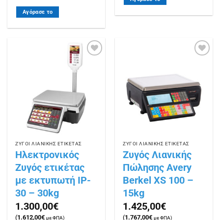
Αγόρασε το
Πρόσθήκη
Πρόσθήκη
στην
στην
λίστα
λίστα
επιθυμιών
επιθυμιών
ΖΥΓΟΙ ΛΙΑΝΙΚΗΣ ΕΤΙΚΕΤΑΣ
ΖΥΓΟΙ ΛΙΑΝΙΚΗΣ ΕΤΙΚΕΤΑΣ
Ηλεκτρονικός
Ζυγός Λιανικής
Ζυγός ετικέτας
Πώλησης Avery
με εκτυπωτή IP-
Berkel XS 100 –
30 – 30kg
15kg
1.300,00
€
1.425,00
€
(
1.612,00
€
(
1.767,00
€
με ΦΠΑ)
με ΦΠΑ)