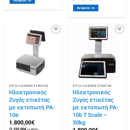
Αγόρασε το
Αγόρασε το
Πρόσθήκη
Πρόσθήκη
στην
στην
λίστα
λίστα
επιθυμιών
επιθυμιών
ΖΥΓΟΙ ΛΙΑΝΙΚΗΣ ΕΤΙΚΕΤΑΣ
ΖΥΓΟΙ ΛΙΑΝΙΚΗΣ ΕΤΙΚΕΤΑΣ
Ηλεκτρονικός
Ηλεκτρονικός
Ζυγός ετικέτας
Ζυγός ετικέτας
με εκτυπωτή PA-
με εκτυπωτή PA-
10e
10b T Scale –
30kg
1.800,00
€
(
2.232,00
€
με ΦΠΑ)