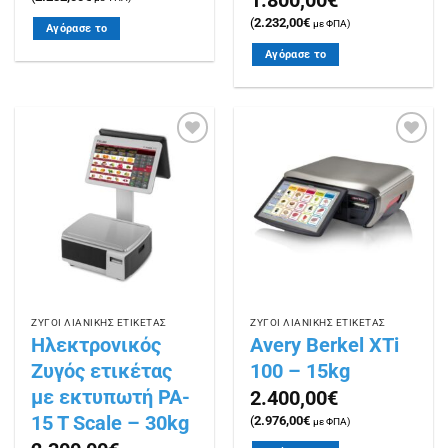
1.800,00
€
(
2.232,00
€
με ΦΠΑ)
Αγόρασε το
Αγόρασε το
Πρόσθήκη
Πρόσθήκη
στην
στην
λίστα
λίστα
επιθυμιών
επιθυμιών
ΖΥΓΟΙ ΛΙΑΝΙΚΗΣ ΕΤΙΚΕΤΑΣ
ΖΥΓΟΙ ΛΙΑΝΙΚΗΣ ΕΤΙΚΕΤΑΣ
Ηλεκτρονικός
Avery Berkel ΧΤi
Ζυγός ετικέτας
100 – 15kg
με εκτυπωτή PA-
2.400,00
€
15 T Scale – 30kg
(
2.976,00
€
με ΦΠΑ)