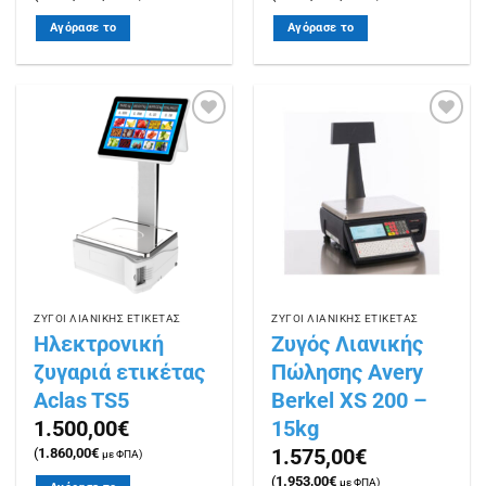
Αγόρασε το
Αγόρασε το
Πρόσθήκη
Πρόσθήκη
στην
στην
λίστα
λίστα
επιθυμιών
επιθυμιών
ΖΥΓΟΙ ΛΙΑΝΙΚΗΣ ΕΤΙΚΕΤΑΣ
ΖΥΓΟΙ ΛΙΑΝΙΚΗΣ ΕΤΙΚΕΤΑΣ
Ηλεκτρονική
Ζυγός Λιανικής
ζυγαριά ετικέτας
Πώλησης Avery
Aclas TS5
Berkel XS 200 –
15kg
1.500,00
€
1.575,00
€
(
1.860,00
€
με ΦΠΑ)
(
1.953,00
€
με ΦΠΑ)