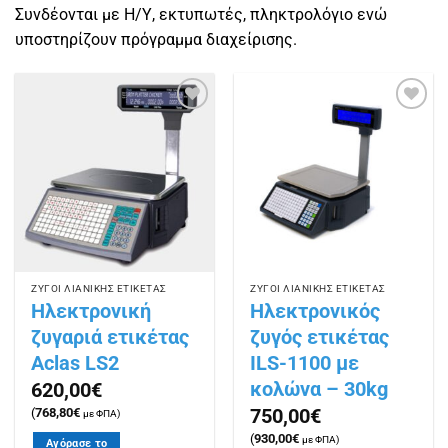
Συνδέονται με Η/Υ, εκτυπωτές, πληκτρολόγιο ενώ
υποστηρίζουν πρόγραμμα διαχείρισης.
Πρόσθήκη
Πρόσθήκη
στην
στην
λίστα
λίστα
επιθυμιών
επιθυμιών
ΖΥΓΟΙ ΛΙΑΝΙΚΗΣ ΕΤΙΚΕΤΑΣ
ΖΥΓΟΙ ΛΙΑΝΙΚΗΣ ΕΤΙΚΕΤΑΣ
Ηλεκτρονική
Ηλεκτρονικός
ζυγαριά ετικέτας
ζυγός ετικέτας
Aclas LS2
ILS-1100 με
κολώνα – 30kg
620,00
€
750,00
€
(
768,80
€
με ΦΠΑ)
(
930,00
€
με ΦΠΑ)
Αγόρασε το