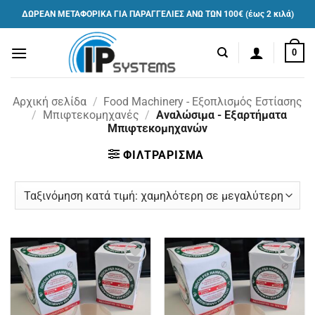
Μετάβαση
ΔΩΡΕΑΝ ΜΕΤΑΦΟΡΙΚΑ ΓΙΑ ΠΑΡΑΓΓΕΛΙΕΣ ΑΝΩ ΤΩΝ 100€ (έως 2 κιλά)
στο
περιεχόμενο
0
Αρχική σελίδα
/
Food Machinery - Εξοπλισμός Εστίασης
/
Μπιφτεκομηχανές
/
Αναλώσιμα - Εξαρτήματα
Μπιφτεκομηχανών
ΦΙΛΤΡΑΡΙΣΜΑ
Πρόσθήκη
Πρόσθήκη
στην
στην
λίστα
λίστα
επιθυμιών
επιθυμιών