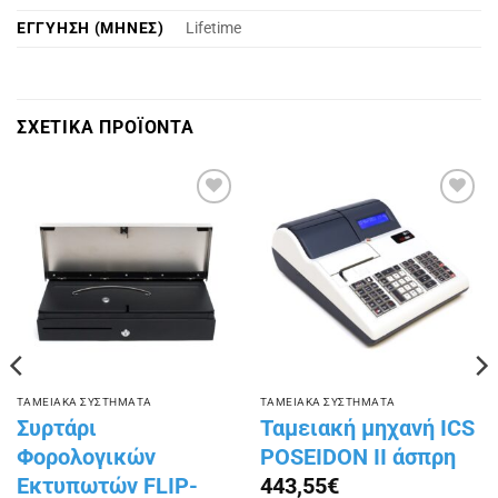
ΕΓΓΥΗΣΗ (ΜΗΝΕΣ)
Lifetime
ΣΧΕΤΙΚΑ ΠΡΟΪΟΝΤΑ
Πρόσθήκη
Πρόσθήκη
στην
στην
λίστα
λίστα
επιθυμιών
επιθυμιών
ΤΑΜΕΙΑΚΑ ΣΥΣΤΗΜΑΤΑ
ΤΑΜΕΙΑΚΑ ΣΥΣΤΗΜΑΤΑ
Συρτάρι
Ταμειακή μηχανή ICS
Φορολογικών
POSEIDON II άσπρη
Εκτυπωτών FLIP-
443,55
€