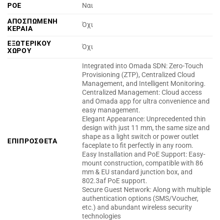
POE
Ναι
ΑΠΟΣΠΩΜΕΝΗ
Όχι
ΚΕΡΑΙΑ
ΕΞΩΤΕΡΙΚΟΥ
Όχι
ΧΩΡΟΥ
Integrated into Omada SDN: Zero-Touch
Provisioning (ZTP), Centralized Cloud
Management, and Intelligent Monitoring.
Centralized Management: Cloud access
and Omada app for ultra convenience and
easy management.
Elegant Appearance: Unprecedented thin
design with just 11 mm, the same size and
shape as a light switch or power outlet
ΕΠΙΠΡΟΣΘΕΤΑ
faceplate to fit perfectly in any room.
Easy Installation and PoE Support: Easy-
mount construction, compatible with 86
mm & EU standard junction box, and
802.3af PoE support.
Secure Guest Network: Along with multiple
authentication options (SMS/Voucher,
etc.) and abundant wireless security
technologies