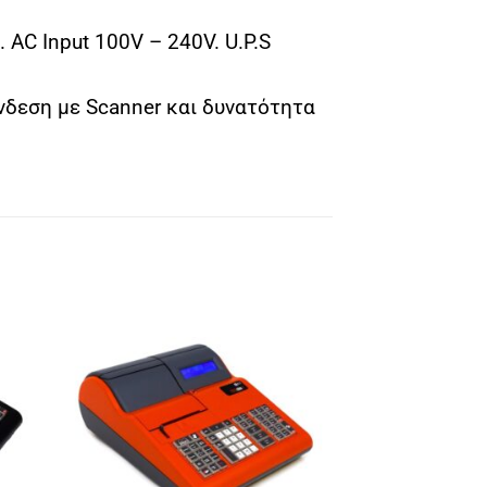
AC Input 100V – 240V. U.P.S
νδεση με Scanner και δυνατότητα
ήκη
Πρόσθήκη
ίστα
στην λίστα
ιών
επιθυμιών