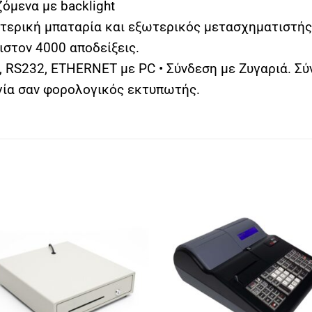
μενα με backlight
ρική μπαταρία και εξωτερικός μετασχηματιστής. 
στον 4000 αποδείξεις.
 RS232, ETHERNET με PC • Σύνδεση με Ζυγαριά. Σύ
ργία σαν φορολογικός εκτυπωτής.
Πρόσθήκη
Πρόσθ
στην λίστα
στην λ
επιθυμιών
επιθυμ