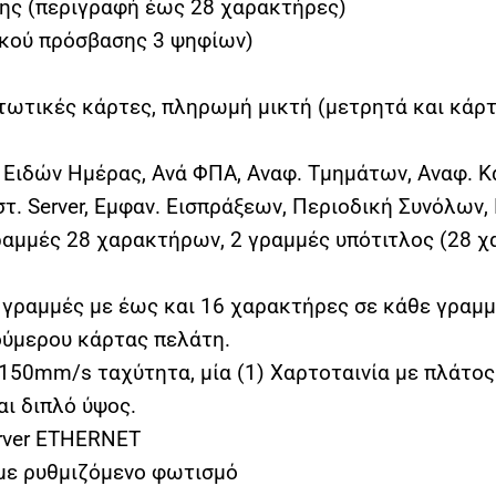
κης (περιγραφή έως 28 χαρακτήρες)
ικού πρόσβασης 3 ψηφίων)
τωτικές κάρτες, πληρωμή μικτή (μετρητά και κάρ
 Ειδών Ημέρας, Ανά ΦΠΑ, Aναφ. Τμημάτων, Aναφ. 
στ. Server, Εμφαν. Εισπράξεων, Περιοδική Συνόλων,
ραμμές 28 χαρακτήρων, 2 γραμμές υπότιτλος (28 χ
γραμμές με έως και 16 χαρακτήρες σε κάθε γραμμ
ούμερου κάρτας πελάτη.
50mm/s ταχύτητα, μία (1) Χαρτοταινία με πλάτο
αι διπλό ύψος.
erver ETHERNET
με ρυθμιζόμενο φωτισμό