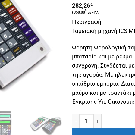
282,26
€
€
(
350,00
με ΦΠΑ)
Περιγραφή
Ταμειακή μηχανή ICS MI
Φορητή Φορολογική ταμ
μπαταρία και με ρεύμα. 
σύγχρονη. Συνδέεται με
της αγοράς. Με ηλεκτρο
υπαίθριο εμπόριο. Διατ
μαύρο και με τσαντάκι 
Έγκρισης Υπ. Οικονομι
Ταμειακή μηχανή ICS MICR