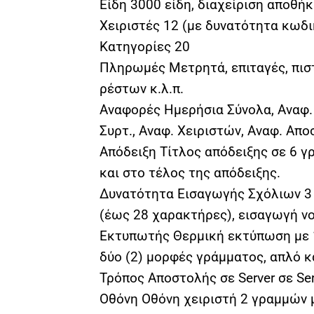
Είδη 3000 είδη, διαχείριση αποθή
Χειριστές 12 (με δυνατότητα κωδ
Κατηγορίες 20
Πληρωμές Μετρητά, επιταγές, πισ
ρέστων κ.λ.π.
Αναφορές Ημερήσια Σύνολα, Αναφ.
Συρτ., Aναφ. Χειριστών, Αναφ. Απο
Απόδειξη Τίτλος απόδειξης σε 6 γ
και στο τέλος της απόδειξης.
Δυνατότητα Εισαγωγής Σχόλιων 3 
(έως 28 χαρακτήρες), εισαγωγή ν
Εκτυπωτής Θερμική εκτύπωση με 1
δύο (2) μορφές γράμματος, απλό κ
Τρόπος Αποστολής σε Server σε S
Οθόνη Οθόνη χειριστή 2 γραμμών 