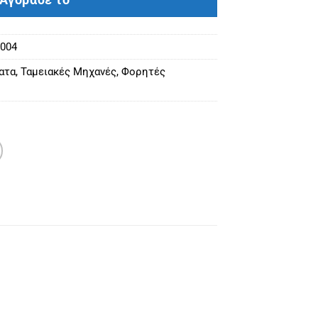
Αγόρασε το
0004
ατα
,
Ταμειακές Μηχανές
,
Φορητές