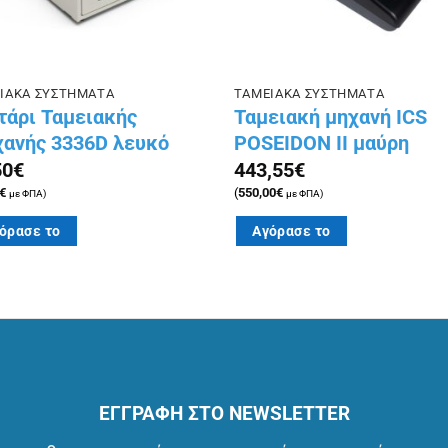
ΙΑΚΑ ΣΥΣΤΗΜΑΤΑ
ΤΑΜΕΙΑΚΑ ΣΥΣΤΗΜΑΤΑ
τάρι Ταμειακής
Ταμειακή μηχανή ICS
ανής 3336D λευκό
POSEIDON II μαύρη
50
€
443,55
€
€
(
550,00
€
με ΦΠΑ)
με ΦΠΑ)
όρασε το
Αγόρασε το
ΕΓΓΡΑΦΗ ΣΤΟ NEWSLETTER