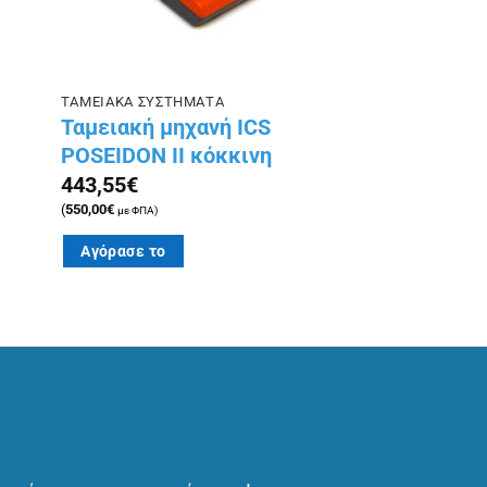
ΤΑΜΕΙΑΚΑ ΣΥΣΤΗΜΑΤΑ
Ταμειακή μηχανή ICS
POSEIDON II κόκκινη
443,55
€
(
550,00
€
με ΦΠΑ)
Αγόρασε το