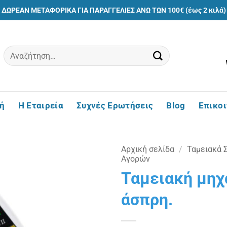
ΔΩΡΕΑΝ ΜΕΤΑΦΟΡΙΚΑ ΓΙΑ ΠΑΡΑΓΓΕΛΙΕΣ ΑΝΩ ΤΩΝ 100€ (έως 2 κιλά)
Αναζήτηση
για:
ή
Η Εταιρεία
Συχνές Ερωτήσεις
Blog
Επικο
Αρχική σελίδα
/
Ταμειακά 
Αγορών
Ταμειακή μηχα
Πρόσθήκη
στην
άσπρη.
λίστα
επιθυμιών