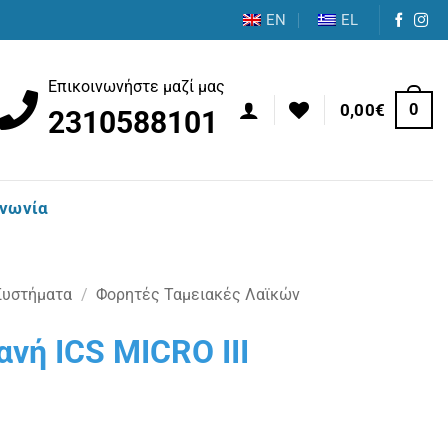
EN
EL
Επικοινωνήστε μαζί μας
0
0,00
€
2310588101
ινωνία
Συστήματα
/
Φορητές Ταμειακές Λαϊκών
νή ICS MICRO III