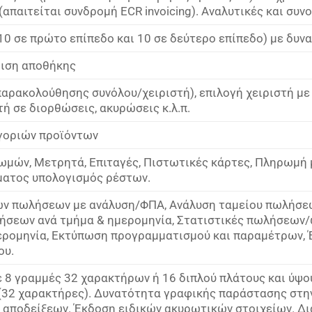
(απαιτείται συνδρομή ECR invoicing). Αναλυτικές και συν
 (10 σε πρώτο επίπεδο και 10 σε δεύτερο επίπεδο) με δ
ριση αποθήκης
παρακολούθησης συνόλου/χειριστή), επιλογή χειριστή μ
ή σε διορθώσεις, ακυρώσεις κ.λ.π.
γοριών προϊόντων
ωμών, Μετρητά, Επιταγές, Πιστωτικές κάρτες, Πληρωμή 
ματος υπολογισμός ρέστων.
ν πωλήσεων με ανάλυση/ΦΠΑ, Ανάλυση ταμείου πωλήσεω
ήσεων ανά τμήμα & ημερομηνία, Στατιστικές πωλήσεων
ερομηνία, Εκτύπωση προγραμματισμού και παραμέτρων, 
ου.
ε 8 γραμμές 32 χαρακτήρων ή 16 διπλού πλάτους και ύψο
(32 χαρακτήρες). Δυνατότητα γραφικής παράστασης στην
αποδείξεων. Έκδοση ειδικών ακυρωτικών στοιχείων. Δι