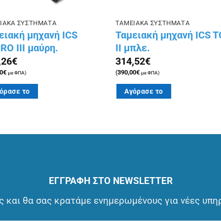
ΙΑΚΑ ΣΥΣΤΗΜΑΤΑ
ΤΑΜΕΙΑΚΑ ΣΥΣΤΗΜΑΤΑ
ειακή μηχανή ICS
Ταμειακή μηχανή ICS 
RO III μαύρη.
II μπλε.
,26
€
314,52
€
0
€
(
390,00
€
με ΦΠΑ)
με ΦΠΑ)
όρασε το
Αγόρασε το
ΕΓΓΡΑΦΗ ΣΤΟ NEWSLETTER
 και θα σας κρατάμε ενημερωμένους για νέες υπη