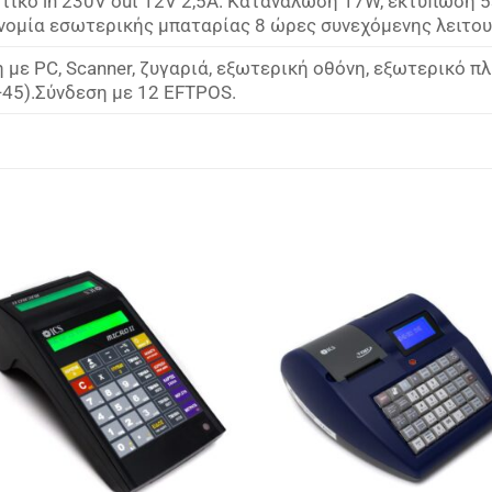
ικό in 230V out 12V 2,5A. Κατανάλωση 17W, εκτύπωση 
ονομία εσωτερικής μπαταρίας 8 ώρες συνεχόμενης λειτου
 με PC, Scanner, ζυγαριά, εξωτερική οθόνη, εξωτερικό π
45).Σύνδεση με 12 EFTPOS.
Πρόσθήκη
Πρόσθ
στην λίστα
στην λ
επιθυμιών
επιθυμ