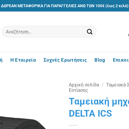
ΔΩΡΕΑΝ ΜΕΤΑΦΟΡΙΚΑ ΓΙΑ ΠΑΡΑΓΓΕΛΙΕΣ ΑΝΩ ΤΩΝ 100€ (έως 2 κιλά)
Αναζήτηση
για:
ή
Η Εταιρεία
Συχνές Ερωτήσεις
Blog
Επικο
Αρχική σελίδα
/
Ταμειακά 
Εστίασης
Ταμειακή μηχ
Πρόσθήκη
στην
DELTA ICS
λίστα
επιθυμιών