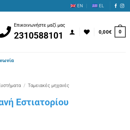
EN
EL
Επικοινωνήστε μαζί μας
0
0,00
€
2310588101
ινωνία
Συστήματα
/
Ταμειακές μηχανές
ανή Εστιατορίου