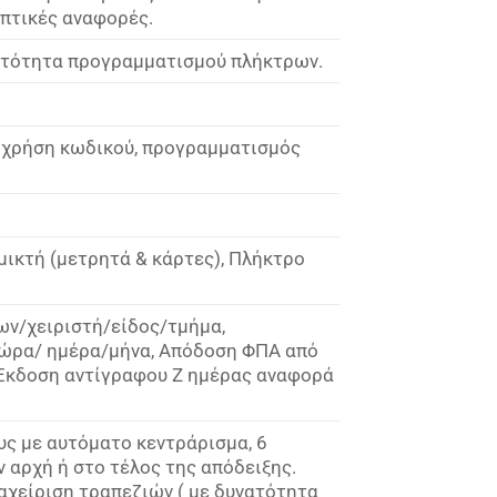
οπτικές αναφορές.
υνατότητα προγραμματισμού πλήκτρων.
ε χρήση κωδικού, προγραμματισμός
μικτή (μετρητά & κάρτες), Πλήκτρο
ν/χειριστή/είδος/τμήμα,
/ώρα/ ημέρα/μήνα, Απόδοση ΦΠΑ από
Έκδοση αντίγραφου Ζ ημέρας αναφορά
υς με αυτόματο κεντράρισμα, 6
 αρχή ή στο τέλος της απόδειξης.
αχείριση τραπεζιών ( με δυνατότητα