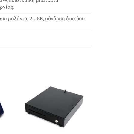
53W, εσωτερική μπαταρία
ργίας.
ληκτρολόγιο, 2 USB, σύνδεση δικτύου
ήκη
Πρόσθήκη
ίστα
στην λίστα
ιών
επιθυμιών