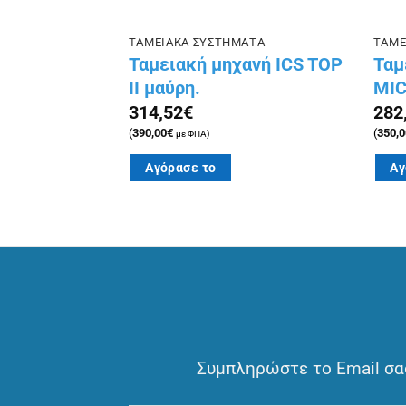
ΑΤΑ
ΤΑΜΕΙΑΚΑ ΣΥΣΤΗΜΑΤΑ
ΤΑΜΕ
ανή ICS TOP
Ταμειακή μηχανή ICS TOP
Ταμ
II μαύρη.
MIC
314,52
€
282
(
390,00
€
(
350,0
με ΦΠΑ)
Αγόρασε το
Αγ
Συμπληρώστε το Email σας