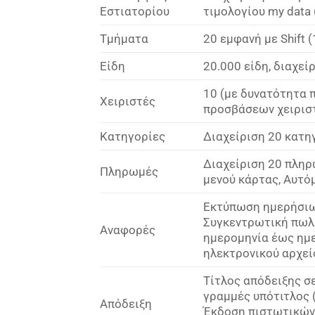
Εστιατορίου
τιμολογίου my data 
Τμήματα
20 εμφανή με Shift
Είδη
20.000 είδη, διαχεί
10 (με δυνατότητα 
Χειριστές
προσβάσεων χειριστ
Κατηγορίες
Διαχείριση 20 κατη
Διαχείριση 20 πληρ
Πληρωμές
μενού κάρτας, Αυτό
Εκτύπωση ημερήσιω
Συγκεντρωτική πωλ
Αναφορές
ημερομηνία έως ημ
ηλεκτρονικού αρχεί
Τίτλος απόδειξης σ
γραμμές υπότιτλος 
Απόδειξη
Έκδοση πιστωτικών 