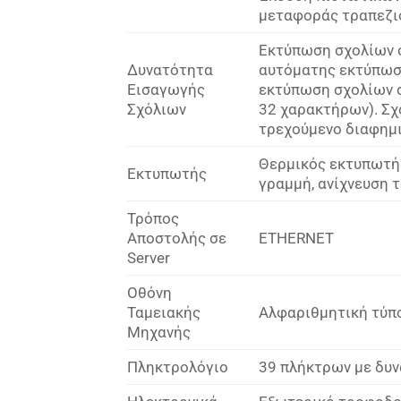
μεταφοράς τραπεζιο
Εκτύπωση σχολίων σ
Δυνατότητα
αυτόματης εκτύπωση
Εισαγωγής
εκτύπωση σχολίων σ
Σχόλιων
32 χαρακτήρων). Σχ
τρεχούμενο διαφημι
Θερμικός εκτυπωτής
Εκτυπωτής
γραμμή, ανίχνευση τ
Τρόπος
Αποστολής σε
ETHERNET
Server
Οθόνη
Ταμειακής
Αλφαριθμητική τύπο
Μηχανής
Πληκτρολόγιο
39 πλήκτρων με δυ