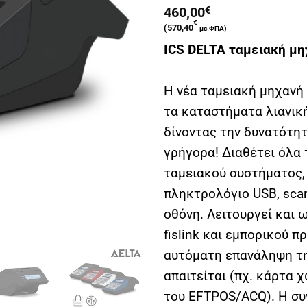
460,00
€
€
(
570,40
με ΦΠΑ)
ICS DELTA ταμειακή μηχ
Η νέα ταμειακή μηχανή 
τα καταστήματα λιανική
δίνοντας την δυνατότη
γρήγορα! Διαθέτει όλα
ταμειακού συστήματος,
πληκτρολόγιο USB, scan
οθόνη. Λειτουργεί και
fislink και εμπορικού 
αυτόματη επανάληψη τ
απαιτείται (πχ. κάρτα χ
του EFTPOS/ACQ). Η συ