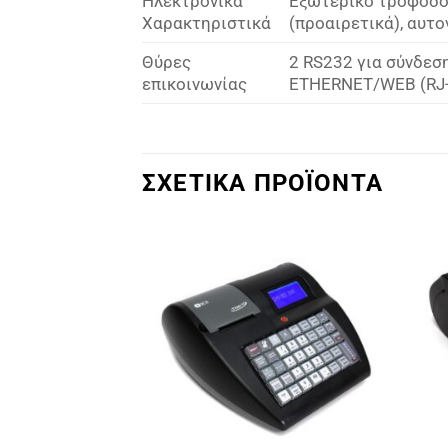
Ηλεκτρονικά
Εξωτερικό τροφοδοτ
Χαρακτηριστικά
(προαιρετικά), αυτ
Θύρες
2 RS232 για σύνδεση
επικοινωνίας
ETHERNET/WEB (RJ-
ΣΧΕΤΙΚΑ ΠΡΟΪΟΝΤΑ
Πρόσθήκη
Πρόσθήκη
στην λίστα
στην λίστα
επιθυμιών
επιθυμιών