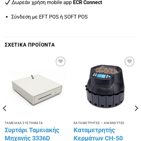
Δωρεάν χρήση mobile app
ECR Connect
Σύνδεση με EFT POS ή SOFT POS
ΣΧΕΤΙΚΑ ΠΡΟΪΟΝΤΑ
Πρόσθήκη
Πρόσθήκη
στην
στην
λίστα
λίστα
επιθυμιών
επιθυμιών
ΤΑΜΕΙΑΚΑ ΣΥΣΤΗΜΑΤΑ
ΚΑΤΑΜΕΤΡΗΤΕΣ – ΑΝΙΧΝΕΥΤΕΣ
Συρτάρι Ταμειακής
Καταμετρητής
Μηχανής 3336D
Κερμάτων CH-50