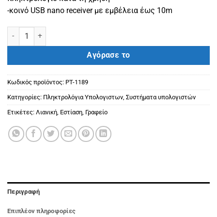
-κοινό USB nano receiver με εμβέλεια έως 10m
POWERTECH set ποντίκι & πληκτρολόγιο PT-1189, ασύρματο, 1600
Αγόρασε το
Κωδικός προϊόντος:
PT-1189
Κατηγορίες:
Πληκτρολόγια Υπολογιστων
,
Συστήματα υπολογιστών
Ετικέτες:
Λιανική
,
Εστίαση
,
Γραφείο
Περιγραφή
Επιπλέον πληροφορίες