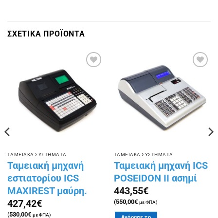
ΣΧΕΤΙΚΑ ΠΡΟΪΟΝΤΑ
Πρόσθήκη
Πρόσθήκη
στην
στην
λίστα
λίστα
επιθυμιών
επιθυμιών
ΤΑΜΕΙΑΚΑ ΣΥΣΤΗΜΑΤΑ
ΤΑΜΕΙΑΚΑ ΣΥΣΤΗΜΑΤΑ
Ταμειακή μηχανή
Ταμειακή μηχανή ICS
εστιατορίου ICS
POSEIDON II ασημί
MAXIREST μαύρη.
443,55
€
427,42
€
(
550,00
€
με ΦΠΑ)
(
530,00
€
με ΦΠΑ)
Αγόρασε το