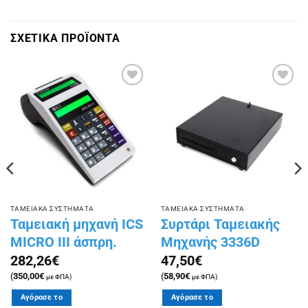
ΣΧΕΤΙΚΑ ΠΡΟΪΟΝΤΑ
Πρόσθήκη
Πρόσθήκη
στην
στην
λίστα
λίστα
επιθυμιών
επιθυμιών
ΤΑΜΕΙΑΚΑ ΣΥΣΤΗΜΑΤΑ
ΤΑΜΕΙΑΚΑ ΣΥΣΤΗΜΑΤΑ
Ταμειακή μηχανή ICS
Συρτάρι Ταμειακής
MICRO III άσπρη.
Μηχανής 3336D
282,26
€
47,50
€
(
350,00
€
(
58,90
€
με ΦΠΑ)
με ΦΠΑ)
Αγόρασε το
Αγόρασε το