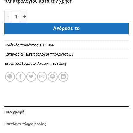
πληκτρολογίου κατά την χρήση.
POWERTECH πληκτρολόγιο PT-1066, ενσύρματο, multimedia, EN/G
Αγόρασε το
Κωδικός προϊόντος:
PT-1066
Κατηγορία:
Πληκτρολόγια Υπολογιστων
Ετικέτες:
Γραφείο
,
Λιανική
,
Εστίαση
Περιγραφή
Επιπλέον πληροφορίες