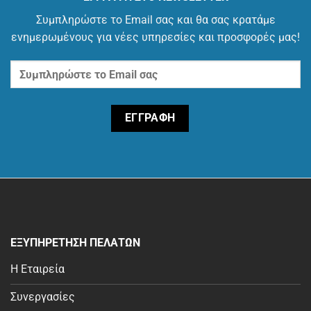
επιλογές
Συμπληρώστε το Email σας και θα σας κρατάμε
μπορούν
ενημερωμένους για νέες υπηρεσίες και προσφορές μας!
να
επιλεγούν
στη
σελίδα
του
προϊόντος
ΕΞΥΠΗΡΕΤΗΣΗ ΠΕΛΑΤΩΝ
Η Εταιρεία
Συνεργασίες