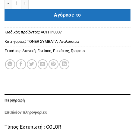
HP ΣΥΜΒΑΤΟ TONER W2411A/216 CYAN (850) Με Chip ποσότητα
Αγόρασε το
Κωδικός προϊόντος:
ACTHP.0007
Κατηγορίες:
ΤΟΝΕR ΣΥΜΒΑΤΑ
,
Αναλώσιμα
Ετικέτες:
Λιανική
,
Εστίαση
,
Ετικέτες
,
Γραφείο
Περιγραφή
Επιπλέον πληροφορίες
Τύπος Εκτυπωτή : COLOR