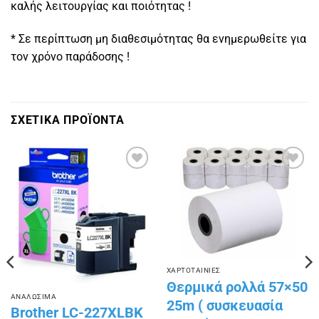
καλής λειτουργίας και ποιότητας !
* Σε περίπτωση μη διαθεσιμότητας θα ενημερωθείτε για
τον χρόνο παράδοσης !
ΣΧΕΤΙΚΑ ΠΡΟΪΟΝΤΑ
Πρόσθήκη
Πρόσθήκη
στην
στην
λίστα
λίστα
επιθυμιών
επιθυμιών
ΧΑΡΤΟΤΑΙΝΙΕΣ
Θερμικά ρολλά 57×50
ΑΝΑΛΩΣΙΜΑ
25m ( συσκευασία
Brother LC-227XLBK