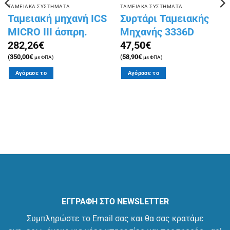
ΤΑΜΕΙΑΚΑ ΣΥΣΤΗΜΑΤΑ
ΤΑΜΕΙΑΚΑ ΣΥΣΤΗΜΑΤΑ
Ταμειακή μηχανή ICS
Συρτάρι Ταμειακής
MICRO III άσπρη.
Μηχανής 3336D
282,26
€
47,50
€
(
350,00
€
(
58,90
€
με ΦΠΑ)
με ΦΠΑ)
Αγόρασε το
Αγόρασε το
ΕΓΓΡΑΦΗ ΣΤΟ NEWSLETTER
Συμπληρώστε το Email σας και θα σας κρατάμε