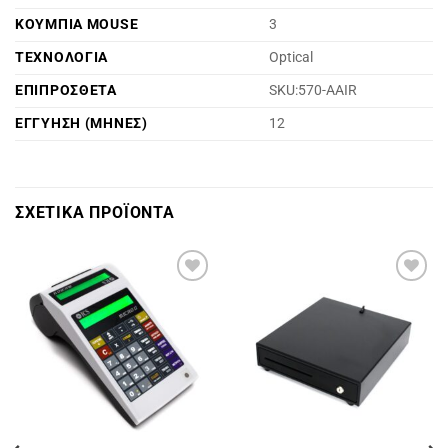
ΚΟΥΜΠΙΑ MOUSE
3
ΤΕΧΝΟΛΟΓΙΑ
Optical
ΕΠΙΠΡΟΣΘΕΤΑ
SKU:570-AAIR
ΕΓΓΥΗΣΗ (ΜΗΝΕΣ)
12
ΣΧΕΤΙΚΑ ΠΡΟΪΟΝΤΑ
Πρόσθήκη
Πρόσθήκη
στην
στην
λίστα
λίστα
επιθυμιών
επιθυμιών