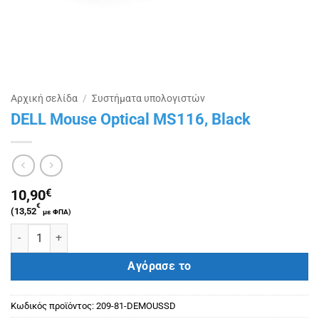
Αρχική σελίδα
/
Συστήματα υπολογιστών
DELL Mouse Optical MS116, Black
10,90
€
€
(
13,52
με ΦΠΑ)
DELL Mouse Optical MS116, Black ποσότητα
Αγόρασε το
Κωδικός προϊόντος:
209-81-DEMOUSSD