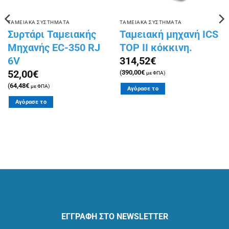
ΤΑΜΕΙΑΚΑ ΣΥΣΤΗΜΑΤΑ
ΤΑΜΕΙΑΚΑ ΣΥΣΤΗΜΑΤΑ
Συρτάρι Ταμειακής
Ταμειακή μηχανή ICS
Μηχανής EC-350 RJ
TOP II κόκκινη.
6V
314,52
€
52,00
€
(
390,00
€
με ΦΠΑ)
(
64,48
€
με ΦΠΑ)
Αγόρασε το
Αγόρασε το
ΕΓΓΡΑΦΗ ΣΤΟ NEWSLETTER