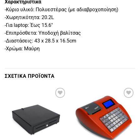
Χαρακτηριστικά
-Κύριο υλικό: Πολυεστέρας (με αδιαβροχοποίηση)
-Χωρητικότητα: 20.2L
-Για laptop: Έως 15.6″
-Επιπρόσθετα: Υποδοχή βαλίτσας
-Διαστάσεις: 43 x 28.5 x 16.5cm
-Χρώμα: Μαύρη
ΣΧΕΤΙΚΑ ΠΡΟΪΟΝΤΑ
Πρόσθήκη
Πρόσθήκη
στην
στην
λίστα
λίστα
επιθυμιών
επιθυμιών