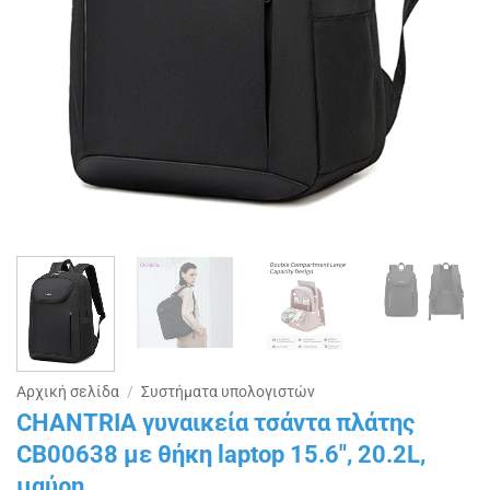
Αρχική σελίδα
/
Συστήματα υπολογιστών
CHANTRIA γυναικεία τσάντα πλάτης
CB00638 με θήκη laptop 15.6″, 20.2L,
μαύρη