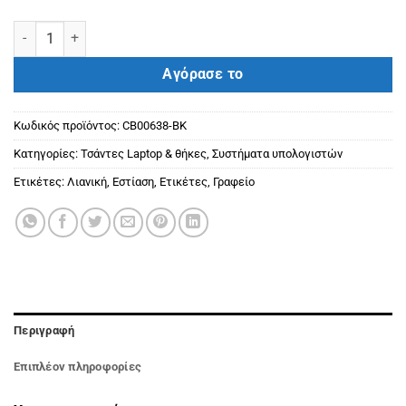
CHANTRIA γυναικεία τσάντα πλάτης CB00638 με θήκη laptop 15.6",
Αγόρασε το
Κωδικός προϊόντος:
CB00638-BK
Κατηγορίες:
Τσάντες Laptop & θήκες
,
Συστήματα υπολογιστών
Ετικέτες:
Λιανική
,
Εστίαση
,
Ετικέτες
,
Γραφείο
Περιγραφή
Επιπλέον πληροφορίες