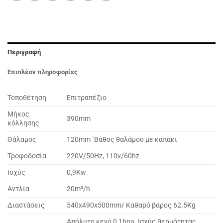
Περιγραφή
Επιπλέον πληροφορίες
Τοποθέτηση
Επιτραπέζιο
Μήκος
390mm
κόλλησης
Θάλαμος
120mm ΄Βάθος θαλάμου με καπάκι
Τροφοδοσία
220V/50Hz, 110v/60hz
Ισχύς
0,9Kw
Αντλία
20m³/h
Διαστάσεις
540x490x500mm/ Καθαρό βάρος 62.5Kg
Απόλυτο κενό 0,1hpa. Ισχύς θερμότητας