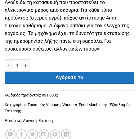
Ανοξείδωτη κατασκευή που προστατεύει το
ηλεκτρονικό μέρος από σκουριά. Για κάθε τύπο
προϊόντος (στερεό-υγρό), πάχος αντίστασης 4mm,
εύκολο καθάρισμα. Διάφανο καπάκι για τον έλεγχο της
εργασίας. Το μηχάνημα έχει τη δυνατότητα εκτύπωσης
της ημερομηνίας λήξης πάνω στη σακούλα. Για
συσκευασία κρέατος, αλλαντικών, τυριών.
Vacuum Kunba DZ 400 εσωτερικής αναρρόφησης επιτραπέζιο ποσ
Αγόρασε το
Κωδικός προϊόντος:
031.0002
Κατηγορίες:
Συσκευές Vacuum
,
Vacuum
,
Food Machinery - Εξοπλισμός
Εστίασης
Ετικέτες:
Λιανική
,
Εστίαση