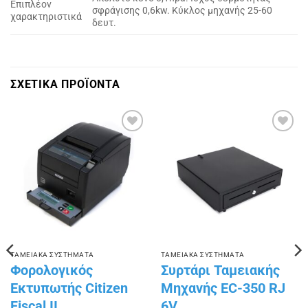
Επιπλέον
σφράγισης 0,6kw. Κύκλος μηχανής 25-60
χαρακτηριστικά
δευτ.
ΣΧΕΤΙΚΑ ΠΡΟΪΟΝΤΑ
Πρόσθήκη
Πρόσθήκη
στην
στην
λίστα
λίστα
επιθυμιών
επιθυμιών
ΤΑΜΕΙΑΚΑ ΣΥΣΤΗΜΑΤΑ
ΤΑΜΕΙΑΚΑ ΣΥΣΤΗΜΑΤΑ
Φορολογικός
Συρτάρι Ταμειακής
Εκτυπωτής Citizen
Μηχανής EC-350 RJ
Fiscal II
6V