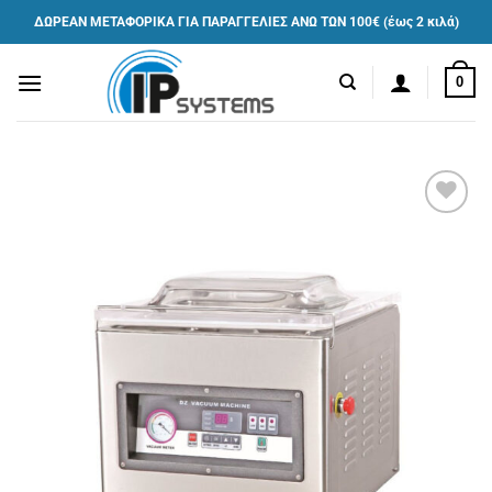
Μετάβαση
ΔΩΡΕΑΝ ΜΕΤΑΦΟΡΙΚΑ ΓΙΑ ΠΑΡΑΓΓΕΛΙΕΣ ΑΝΩ ΤΩΝ 100€ (έως 2 κιλά)
στο
περιεχόμενο
0
Πρόσθήκη
στην λίστα
επιθυμιών