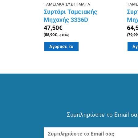
ΑΤΑ
ΤΑΜΕΙΑΚΑ ΣΥΣΤΗΜΑΤΑ
ΤΑΜΕ
ανή ICS
Συρτάρι Ταμειακής
Συρ
ρη.
Μηχανής 3336D
Μηχ
47,50
€
64,
(
58,90
€
(
79,99
με ΦΠΑ)
Αγόρασε το
Αγ
Συμπληρώστε το Email σας