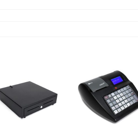
Πρόσθήκη
Πρόσθ
στην λίστα
στην λ
επιθυμιών
επιθυμ