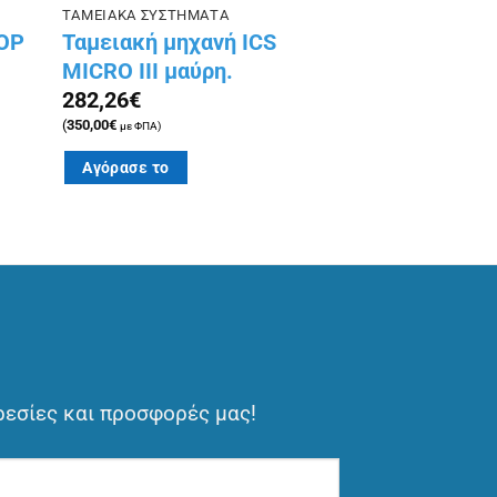
ΤΑΜΕΙΑΚΑ ΣΥΣΤΗΜΑΤΑ
TOP
Ταμειακή μηχανή ICS
MICRO III μαύρη.
282,26
€
(
350,00
€
με ΦΠΑ)
Αγόρασε το
ρεσίες και προσφορές μας!