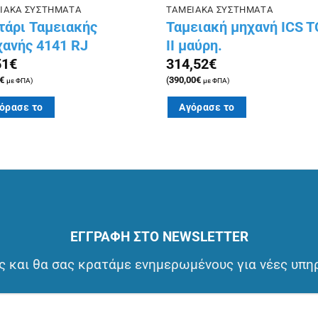
ΙΑΚΑ ΣΥΣΤΗΜΑΤΑ
ΤΑΜΕΙΑΚΑ ΣΥΣΤΗΜΑΤΑ
τάρι Ταμειακής
Ταμειακή μηχανή ICS 
ανής 4141 RJ
II μαύρη.
51
€
314,52
€
€
(
390,00
€
με ΦΠΑ)
με ΦΠΑ)
όρασε το
Αγόρασε το
ΕΓΓΡΑΦΗ ΣΤΟ NEWSLETTER
 και θα σας κρατάμε ενημερωμένους για νέες υπη