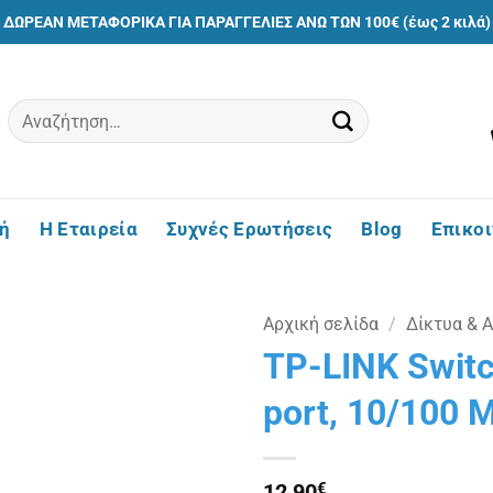
ΔΩΡΕΑΝ ΜΕΤΑΦΟΡΙΚΑ ΓΙΑ ΠΑΡΑΓΓΕΛΙΕΣ ΑΝΩ ΤΩΝ 100€ (έως 2 κιλά)
Αναζήτηση
για:
ή
Η Εταιρεία
Συχνές Ερωτήσεις
Blog
Επικο
Αρχική σελίδα
/
Δίκτυα & 
TP-LINK Switc
Πρόσθήκη
port, 10/100 
στην
λίστα
επιθυμιών
12,90
€