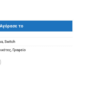
D, 8 port, 10/100 Mbps ποσότητα
Αγόρασε το
ια
,
Switch
ικέτες
,
Γραφείο