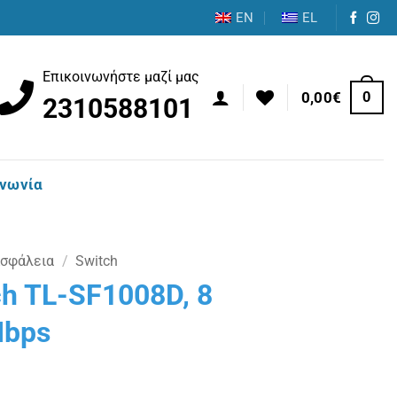
EN
EL
Επικοινωνήστε μαζί μας
0
0,00
€
2310588101
ινωνία
Ασφάλεια
/
Switch
h TL-SF1008D, 8
Mbps