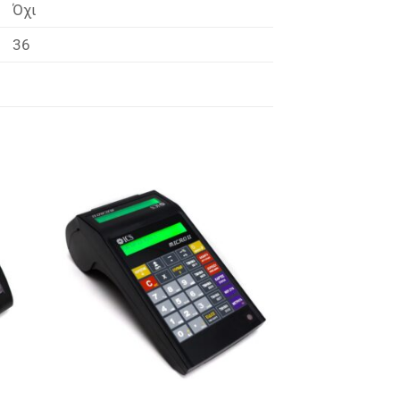
Όχι
36
ήκη
Πρόσθήκη
ίστα
στην λίστα
ιών
επιθυμιών