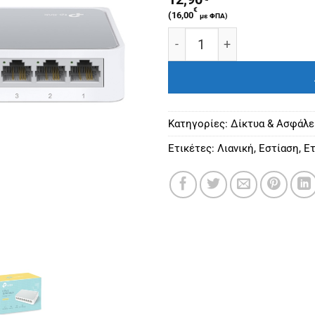
€
(
16,00
με ΦΠΑ)
TP-LINK Switch TL-SF1008
Κατηγορίες:
Δίκτυα & Ασφάλε
Ετικέτες:
Λιανική
,
Εστίαση
,
Ετ