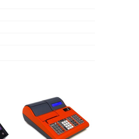
ήκη
Πρόσθήκη
ίστα
στην λίστα
ιών
επιθυμιών