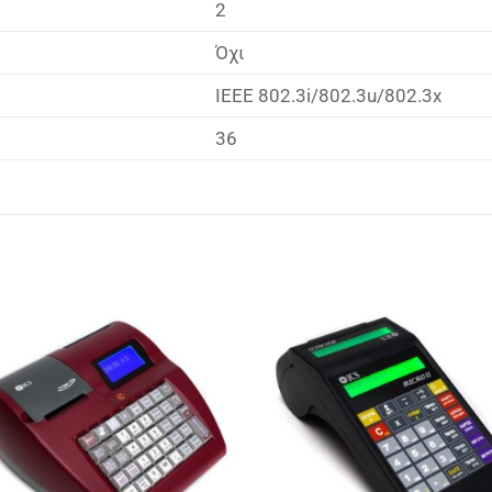
2
Όχι
IEEE 802.3i/802.3u/802.3x
36
Πρόσθήκη
Πρόσθ
στην λίστα
στην λ
επιθυμιών
επιθυμ