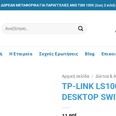
ΔΩΡΕΑΝ ΜΕΤΑΦΟΡΙΚΑ ΓΙΑ ΠΑΡΑΓΓΕΛΙΕΣ ΑΝΩ ΤΩΝ 100€ (έως 2 κιλά)
Αναζήτηση
για:
ή
Η Εταιρεία
Συχνές Ερωτήσεις
Blog
Επικο
Αρχική σελίδα
/
Δίκτυα & 
TP-LINK LS10
Πρόσθήκη
DESKTOP SWI
στην
λίστα
επιθυμιών
11,90
€