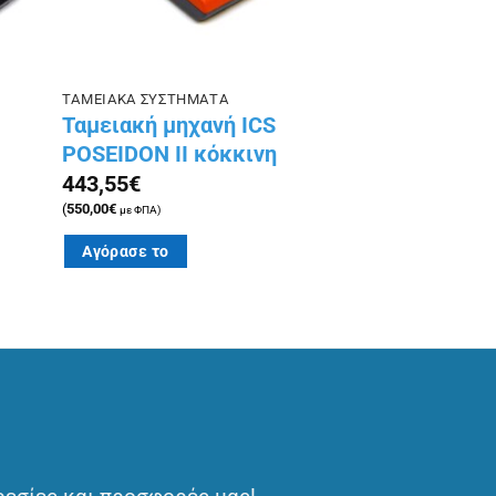
ΤΑΜΕΙΑΚΑ ΣΥΣΤΗΜΑΤΑ
Ταμειακή μηχανή ICS
POSEIDON II κόκκινη
443,55
€
(
550,00
€
με ΦΠΑ)
Αγόρασε το