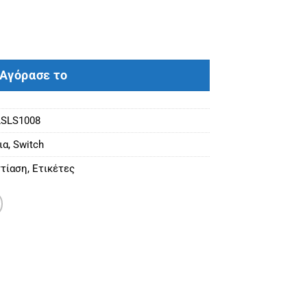
10/100 DESKTOP SWITCH PL ποσότητα
Αγόρασε το
LSLS1008
ια
,
Switch
τίαση
,
Ετικέτες