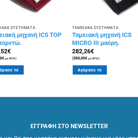
ΙΑΚΑ ΣΥΣΤΗΜΑΤΑ
ΤΑΜΕΙΑΚΑ ΣΥΣΤΗΜΑΤΑ
ειακή μηχανή ICS TOP
Ταμειακή μηχανή ICS
μπορντώ.
MICRO III μαύρη.
,52
€
282,26
€
0
€
(
350,00
€
με ΦΠΑ)
με ΦΠΑ)
όρασε το
Αγόρασε το
ΕΓΓΡΑΦΗ ΣΤΟ NEWSLETTER