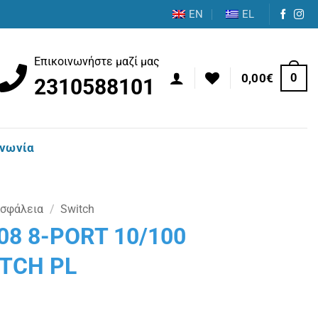
EN
EL
Επικοινωνήστε μαζί μας
0
0,00
€
2310588101
ινωνία
Ασφάλεια
/
Switch
08 8-PORT 10/100
TCH PL