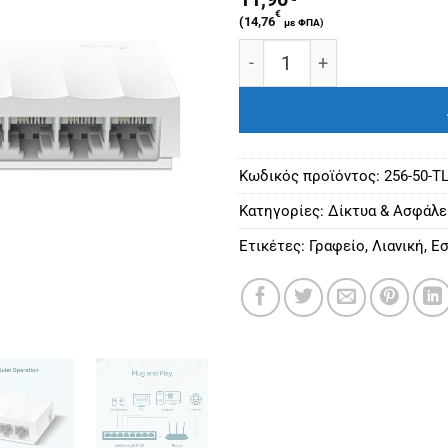
€
(
14,76
με ΦΠΑ)
TP-LINK LS1008 8-PORT 
Κωδικός προϊόντος:
256-50-T
Κατηγορίες:
Δίκτυα & Ασφάλε
Ετικέτες:
Γραφείο
,
Λιανική
,
Εσ