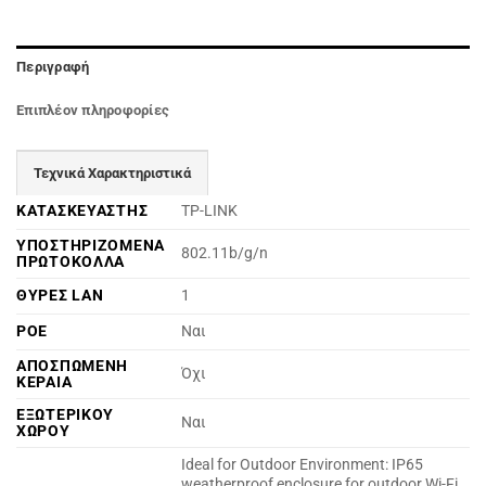
Περιγραφή
Επιπλέον πληροφορίες
Τεχνικά Χαρακτηριστικά
ΚΑΤΑΣΚΕΥΑΣΤΗΣ
TP-LINK
ΥΠΟΣΤΗΡΙΖΟΜΕΝΑ
802.11b/g/n
ΠΡΩΤΟΚΟΛΛΑ
ΘΥΡΕΣ LAN
1
POE
Ναι
ΑΠΟΣΠΩΜΕΝΗ
Όχι
ΚΕΡΑΙΑ
ΕΞΩΤΕΡΙΚΟΥ
Ναι
ΧΩΡΟΥ
Ideal for Outdoor Environment: IP65
weatherproof enclosure for outdoor Wi-Fi