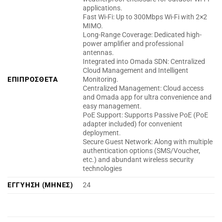
applications.
Fast Wi-Fi: Up to 300Mbps Wi-Fi with 2×2
MIMO.
Long-Range Coverage: Dedicated high-
power amplifier and professional
antennas.
Integrated into Omada SDN: Centralized
Cloud Management and Intelligent
ΕΠΙΠΡΟΣΘΕΤΑ
Monitoring.
Centralized Management: Cloud access
and Omada app for ultra convenience and
easy management.
PoE Support: Supports Passive PoE (PoE
adapter included) for convenient
deployment.
Secure Guest Network: Along with multiple
authentication options (SMS/Voucher,
etc.) and abundant wireless security
technologies
ΕΓΓΥΗΣΗ (ΜΗΝΕΣ)
24