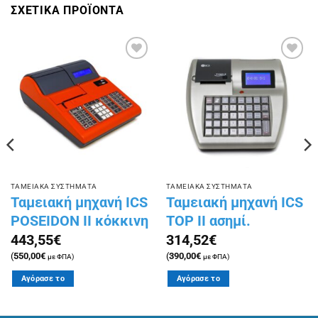
ΣΧΕΤΙΚΑ ΠΡΟΪΟΝΤΑ
Πρόσθήκη
Πρόσθήκη
στην
στην
λίστα
λίστα
επιθυμιών
επιθυμιών
ΤΑΜΕΙΑΚΑ ΣΥΣΤΗΜΑΤΑ
ΤΑΜΕΙΑΚΑ ΣΥΣΤΗΜΑΤΑ
Ταμειακή μηχανή ICS
Ταμειακή μηχανή ICS
POSEIDON II κόκκινη
TOP II ασημί.
443,55
€
314,52
€
(
550,00
€
(
390,00
€
με ΦΠΑ)
με ΦΠΑ)
Αγόρασε το
Αγόρασε το