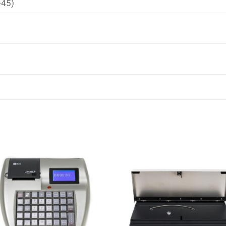
45)
Πρόσθήκη
Πρόσθ
στην λίστα
στην λ
επιθυμιών
επιθυμ