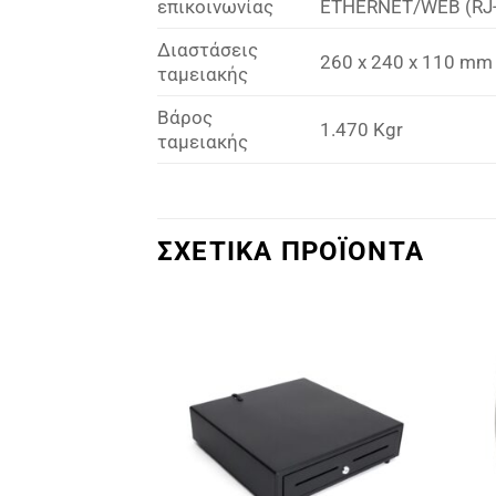
επικοινωνίας
ETHERNET/WEB (RJ-
Διαστάσεις
260 x 240 x 110 mm
ταμειακής
Βάρος
1.470 Kgr
ταμειακής
ΣΧΕΤΙΚΑ ΠΡΟΪΟΝΤΑ
Πρόσθήκη
Πρόσθήκη
στην λίστα
στην λίστα
επιθυμιών
επιθυμιών