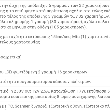
την άρχη της απόδειξης 6 γραμμών των 32 χαρακτήρων 
ς ή το επιθυμητό κατά περίπτωση σχόλιο στο τέλος έκ
το τέλος της απόδειξης 3 γραμμών των 32 χαρακτήρων, 
όλια πληρωμής: 1 γραμμή (30 χαρακτήρες), σχόλια πελατ
στικό μήνυμα στην οθόνη (105 χαρακτήρων).
 με ταχύτητα εκτύπωσης 15line/sec, Μία (1) χαρτοταινί
 τέλους χαρτοταινίας
οαιρετικά)
ου LCD, φωτιζόμενη 2 γραμμή 16 χαρακτήρων
νατότητα προγραμματισμού κάποιων πλήκτρων.
ικό in 230V out 12V 2,5A. Κατανάλωση 17W, εκτύπωση 
ονομία εσωτερικής μπαταρίας 8 ώρες συνεχόμενης λειτου
 με PC, Scanner, ζυγαριά, εξωτερική οθόνη, εξωτερικό π