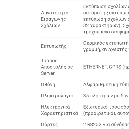
Εκτύπωση σχολίων σ
Δυνατότητα
αυτόματης εκτύπωση
Εισαγωγής
εκτύπωση σχολίων σ
Σχόλιων
32 χαρακτήρων). Σχ
τρεχούμενο διαφημι
Θερμικός εκτυπωτής
Εκτυπωτής
γραμμή, ανιχνευτής
Τρόπος
Αποστολής σε
ETHERNET, GPRS (πρ
Server
Οθόνη
Αλφαριθμητική τύπ
Πληκτρολόγιο
35 πλήκτρων με δυ
Ηλεκτρονικά
Εξωτερικό τροφοδοτ
Χαρακτηριστικά
(προαιρετικά), αυτ
Πόρτες
2 RS232 για σύνδεση