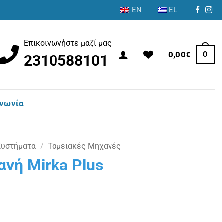
EN
EL
Επικοινωνήστε μαζί μας
0
0,00
€
2310588101
ινωνία
Συστήματα
/
Ταμειακές Μηχανές
νή Mirka Plus