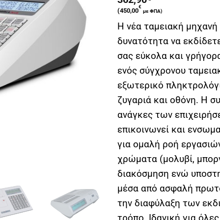
€
(
450,00
με ΦΠΑ)
Η νέα ταμειακή μηχανή M
δυνατότητα να εκδίδετε
σας εύκολα και γρήγορ
ενός σύγχρονου ταμεια
εξωτερικό πληκτρολόγι
ζυγαριά και οθόνη. Η σ
ανάγκες των επιχειρήσ
επικοινωνεί και ενσωμ
για ομαλή ροή εργασιώ
χρώματα (μολυβί, μπορν
διακόσμηση ενώ υποστη
μέσα από ασφαλή πρωτό
την διαφύλαξη των εκδ
τρόπο. Ιδανική για όλες