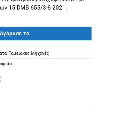
κών 15 DMB 655/3-8-2021.
lus άσπρη. ποσότητα
Αγόρασε το
ατα
,
Ταμειακές Μηχανές
αφείο