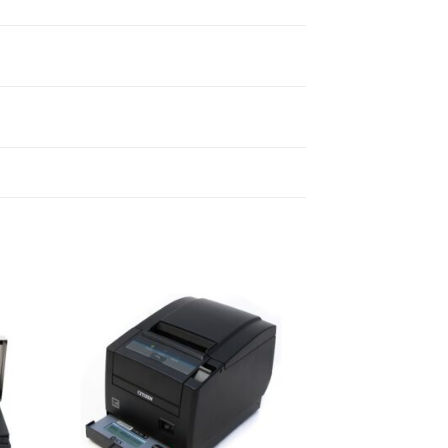
ήκη
Πρόσθήκη
ίστα
στην λίστα
ιών
επιθυμιών