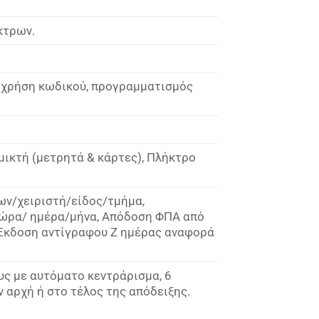
κτρων.
ε χρήση κωδικού, προγραμματισμός
μικτή (μετρητά & κάρτες), Πλήκτρο
ν/χειριστή/είδος/τμήμα,
/ώρα/ ημέρα/μήνα, Απόδοση ΦΠΑ από
Έκδοση αντίγραφου Ζ ημέρας αναφορά
υς με αυτόματο κεντράρισμα, 6
 αρχή ή στο τέλος της απόδειξης.