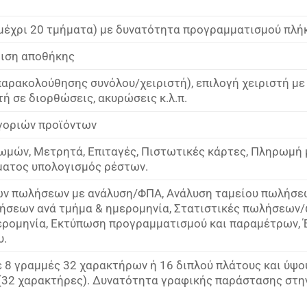
 (μέχρι 20 τμήματα) με δυνατότητα προγραμματισμού πλή
ριση αποθήκης
παρακολούθησης συνόλου/χειριστή), επιλογή χειριστή μ
ή σε διορθώσεις, ακυρώσεις κ.λ.π.
γοριών προϊόντων
ωμών, Μετρητά, Επιταγές, Πιστωτικές κάρτες, Πληρωμή 
ματος υπολογισμός ρέστων.
ν πωλήσεων με ανάλυση/ΦΠΑ, Ανάλυση ταμείου πωλήσεω
ήσεων ανά τμήμα & ημερομηνία, Στατιστικές πωλήσεων
ερομηνία, Εκτύπωση προγραμματισμού και παραμέτρων, 
υ.
ε 8 γραμμές 32 χαρακτήρων ή 16 διπλού πλάτους και ύψο
(32 χαρακτήρες). Δυνατότητα γραφικής παράστασης στην