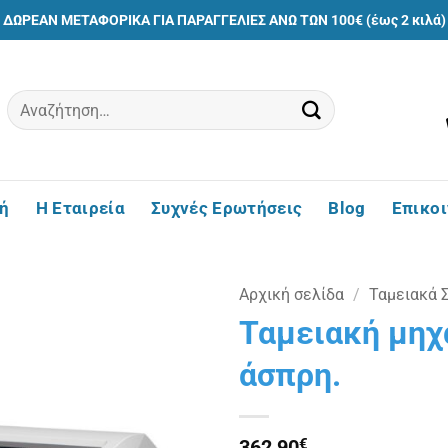
ΔΩΡΕΑΝ ΜΕΤΑΦΟΡΙΚΑ ΓΙΑ ΠΑΡΑΓΓΕΛΙΕΣ ΑΝΩ ΤΩΝ 100€ (έως 2 κιλά)
Αναζήτηση
για:
ή
Η Εταιρεία
Συχνές Ερωτήσεις
Blog
Επικο
Αρχική σελίδα
/
Ταμειακά 
Ταμειακή μηχα
Πρόσθήκη
άσπρη.
στην
λίστα
επιθυμιών
362,90
€