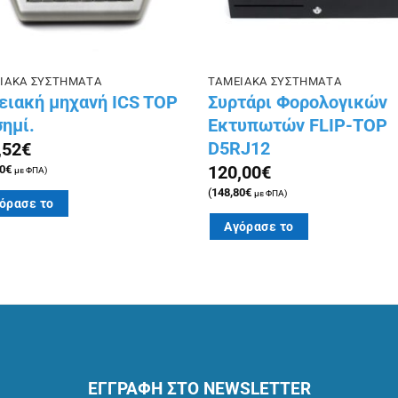
ΙΑΚΑ ΣΥΣΤΗΜΑΤΑ
ΤΑΜΕΙΑΚΑ ΣΥΣΤΗΜΑΤΑ
ειακή μηχανή ICS TOP
Συρτάρι Φορολογικών
σημί.
Εκτυπωτών FLIP-TOP
D5RJ12
,52
€
120,00
€
0
€
με ΦΠΑ)
(
148,80
€
με ΦΠΑ)
όρασε το
Αγόρασε το
ΕΓΓΡΑΦΗ ΣΤΟ NEWSLETTER