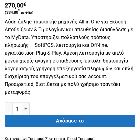
270,00
€
€
(
334,80
με ΦΠΑ)
Λύση άυλης ταμειακής μηχανής All-in-One για Έκδοση
Αποδείξεων & Τιμολογίων και απευθείας διασύνδεση με
το MyData. Υποστηρίζει πολλαπλούς τρόπους
πληρωμής – SoftPOS, λειτουργία και Off-line,
εγκατάσταση Plug & Play. Άμεση λειτουργία με απλό
μενού χωρίς ανάγκη εκπαίδευσης, εύκολη δημιουργία
λογαριασμού, γρήγορη επεξεργασία πληρωμών και απλή
διαχείριση του επαγγελματικού σας account.
Προαιρετικά, διατίθεται με πολύ χρήσιμο τσαντάκι
μεταφοράς.
Συσκευή ICS VCR All-in One άυλη ταμειακή ποσότητα
Αγόρασε το
Κατηγορίες:
Ταμειακά Συστήματα
,
Cloud Ταμειακή