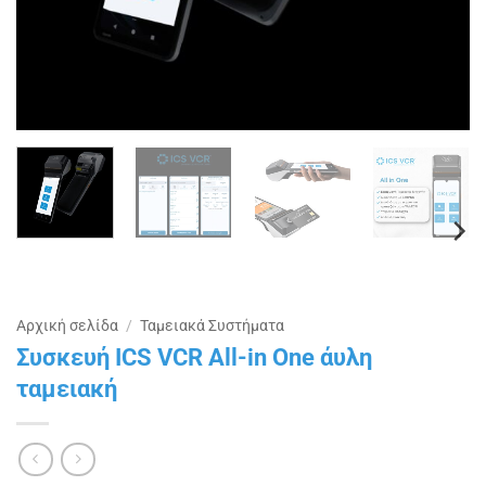
Αρχική σελίδα
/
Ταμειακά Συστήματα
Συσκευή ICS VCR All-in One άυλη
ταμειακή