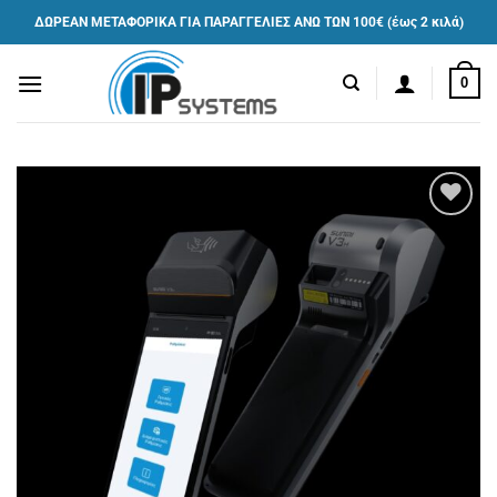
Μετάβαση
ΔΩΡΕΑΝ ΜΕΤΑΦΟΡΙΚΑ ΓΙΑ ΠΑΡΑΓΓΕΛΙΕΣ ΑΝΩ ΤΩΝ 100€ (έως 2 κιλά)
στο
περιεχόμενο
0
Πρόσθήκη
στην λίστα
επιθυμιών