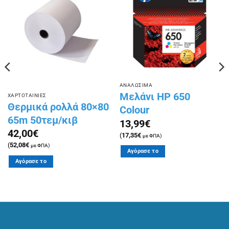
Πρόσθήκη
Πρόσθήκη
στην
στην
λίστα
λίστα
επιθυμιών
επιθυμιών
ΑΝΑΛΩΣΙΜΑ
Μελάνι HP 650
ΧΑΡΤΟΤΑΙΝΙΕΣ
Θερμικά ρολλά 80×80
Colour
65m 50τεμ/κιβ
13,99
€
42,00
€
(
17,35
€
με ΦΠΑ)
(
52,08
€
με ΦΠΑ)
Αγόρασε το
Αγόρασε το