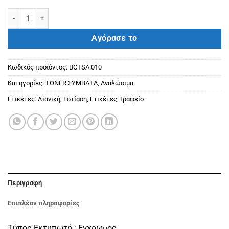
SAMSUNG ΣΥΜΒΑΤΟ TONER CLP406S / CLP360 / 365 / 3305 CYAN(
Αγόρασε το
Κωδικός προϊόντος:
BCTSA.010
Κατηγορίες:
ΤΟΝΕR ΣΥΜΒΑΤΑ
,
Αναλώσιμα
Ετικέτες:
Λιανική
,
Εστίαση
,
Ετικέτες
,
Γραφείο
Περιγραφή
Επιπλέον πληροφορίες
Τύπος Εκτυπωτή : Εγχρωμος