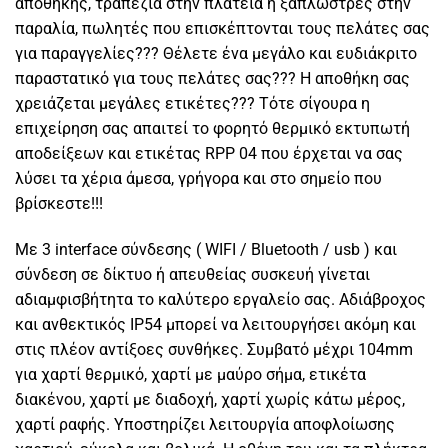
αποθήκης, τραπέζια στην πλατεία ή ξαπλώστρες στην
παραλία, πωλητές που επισκέπτονται τους πελάτες σας
για παραγγελίες??? Θέλετε ένα μεγάλο και ευδιάκριτο
παραστατικό για τους πελάτες σας??? Η αποθήκη σας
χρειάζεται μεγάλες ετικέτες??? Τότε σίγουρα η
επιχείρηση σας απαιτεί το φορητό θερμικό εκτυπωτή
αποδείξεων και ετικέτας RPP 04 που έρχεται να σας
λύσει τα χέρια άμεσα, γρήγορα και στο σημείο που
βρίσκεστε!!!
Με 3 interface σύνδεσης ( WIFI / Bluetooth / usb ) και
σύνδεση σε δίκτυο ή απευθείας συσκευή γίνεται
αδιαμφισβήτητα το καλύτερο εργαλείο σας. Αδιάβροχος
και ανθεκτικός IP54 μπορεί να λειτουργήσει ακόμη και
στις πλέον αντίξοες συνθήκες. Συμβατό μέχρι 104mm
για χαρτί θερμικό, χαρτί με μαύρο σήμα, ετικέτα
διακένου, χαρτί με διαδοχή, χαρτί χωρίς κάτω μέρος,
χαρτί ραφής. Υποστηρίζει λειτουργία αποφλοίωσης