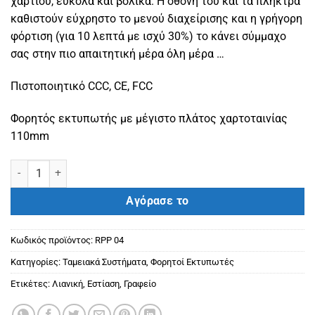
χαρτιού, εύκολα και βολικά. Η οθόνη του και τα πλήκτρα
καθιστούν εύχρηστο το μενού διαχείρισης και η γρήγορη
φόρτιση (για 10 λεπτά με ισχύ 30%) το κάνει σύμμαχο
σας στην πιο απαιτητική μέρα όλη μέρα …
Πιστοποιητικό CCC, CE, FCC
Φορητός εκτυπωτής με μέγιστο πλάτος χαρτοταινίας
110mm
Φορητός εκτυπωτής RPP 04 ποσότητα
Αγόρασε το
Κωδικός προϊόντος:
RPP 04
Κατηγορίες:
Ταμειακά Συστήματα
,
Φορητοί Εκτυπωτές
Ετικέτες:
Λιανική
,
Εστίαση
,
Γραφείο