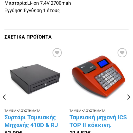
Μπαταρία:Li-Ion 7.4V 2700mah
Εγγύηση:Εγγύηση 1 έτους
ΣΧΕΤΙΚΑ ΠΡΟΪΟΝΤΑ
Πρόσθήκη
Πρόσθήκη
στην
στην
λίστα
λίστα
επιθυμιών
επιθυμιών
ΤΑΜΕΙΑΚΑ ΣΥΣΤΗΜΑΤΑ
ΤΑΜΕΙΑΚΑ ΣΥΣΤΗΜΑΤΑ
Συρτάρι Ταμειακής
Ταμειακή μηχανή ICS
Μηχανής 410D & RJ
TOP II κόκκινη.
63,00
€
314,52
€