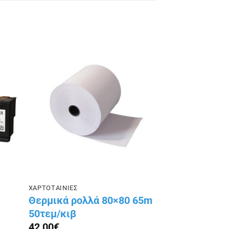
ήκη
Πρόσθήκη
ίστα
στην λίστα
ιών
επιθυμιών
ΧΑΡΤΟΤΑΙΝΙΕΣ
Θερμικά ρολλά 80×80 65m
50τεμ/κιβ
42,00
€