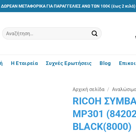
ΔΩΡΕΑΝ ΜΕΤΑΦΟΡΙΚΑ ΓΙΑ ΠΑΡΑΓΓΕΛΙΕΣ ΑΝΩ ΤΩΝ 100€ (έως 2 κιλά)
Αναζήτηση
για:
ή
Η Εταιρεία
Συχνές Ερωτήσεις
Blog
Επικο
Αρχική σελίδα
/
Αναλώσιμ
RICOH ΣΥΜΒΑ
Πρόσθήκη
MP301 (84202
στην
λίστα
BLACK(8000)
επιθυμιών