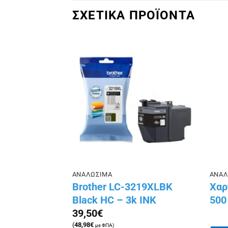
ΣΧΕΤΙΚΑ ΠΡΟΪΟΝΤΑ
Πρόσθήκη
Πρόσθήκη
στην λίστα
στην λίστα
επιθυμιών
επιθυμιών
ΑΝΑΛΩΣΙΜΑ
ΑΝΑΛ
0 Colour
Brother LC-3219XLBK
Χαρ
Black HC – 3k ΙΝΚ
500
39,50
€
(
48,98
€
με ΦΠΑ)