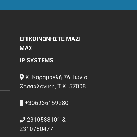
ΕΠΙΚΟΙΝΩΝΗΣΤΕ ΜΑΖΙ
ΜΑΣ
IP SYSTEMS
Κ. Καραμανλή 76, Ιωνία,
Θεσσαλονίκη, Τ.Κ. 57008
+306936159280
2310588101 &
2310780477