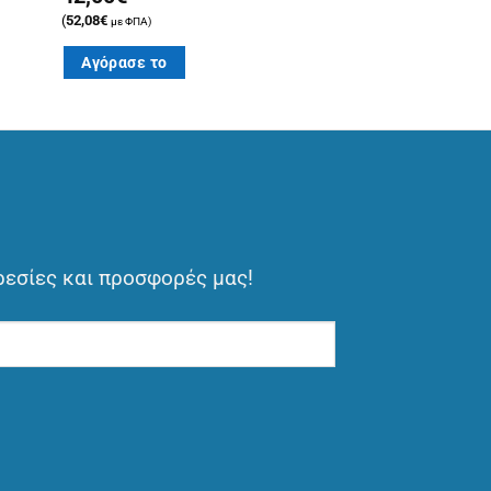
(
52,08
€
με ΦΠΑ)
Αγόρασε το
ρεσίες και προσφορές μας!