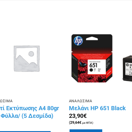
Πρόσθήκη
Πρόσθ
στην λίστα
στην λ
επιθυμιών
επιθυμ
ΩΣΙΜΑ
ΑΝΑΛΩΣΙΜΑ
τί Εκτύπωσης Α4 80gr
Μελάνι HP 651 Black
 Φύλλα/ (5 Δεσμίδα)
23,90
€
(
29,64
€
με ΦΠΑ)