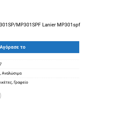
P301SP/MP301SPF Lanier MP301spf
301, MP301 (842025, 841913) BLACK(8000) ποσότητα
Αγόρασε το
7
,
Αναλώσιμα
ικέτες
,
Γραφείο