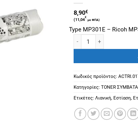
8,90
€
€
(
11,04
με ΦΠΑ)
Type MP301E – Ricoh M
RICOH ΣΥΜΒΑΤΟ TONER SP
Κωδικός προϊόντος:
ACTRI.01
Κατηγορίες:
ΤΟΝΕR ΣΥΜΒΑΤΑ
Ετικέτες:
Λιανική
,
Εστίαση
,
Ετ