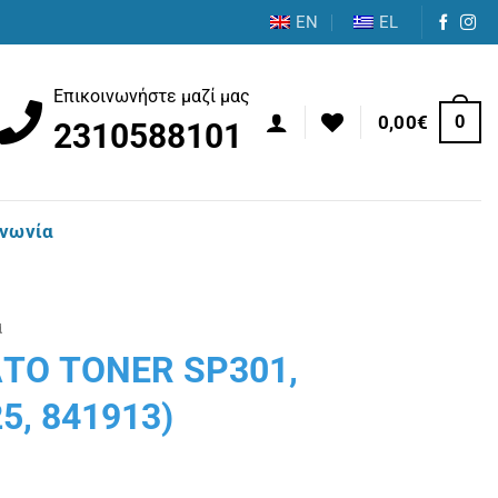
EN
EL
Επικοινωνήστε μαζί μας
0
0,00
€
2310588101
ινωνία
α
ΤΟ TONER SP301,
5, 841913)