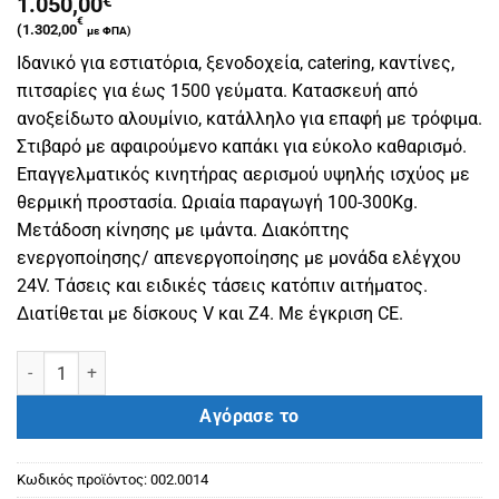
1.050,00
€
€
(
1.302,00
με ΦΠΑ)
Ιδανικό για εστιατόρια, ξενοδοχεία, catering, καντίνες,
πιτσαρίες για έως 1500 γεύματα. Κατασκευή από
ανοξείδωτο αλουμίνιο, κατάλληλο για επαφή με τρόφιμα.
Στιβαρό με αφαιρούμενο καπάκι για εύκολο καθαρισμό.
Επαγγελματικός κινητήρας αερισμού υψηλής ισχύος με
θερμική προστασία. Ωριαία παραγωγή 100-300Kg.
Μετάδοση κίνησης με ιμάντα. Διακόπτης
ενεργοποίησης/ απενεργοποίησης με μονάδα ελέγχου
24V. Τάσεις και ειδικές τάσεις κατόπιν αιτήματος.
Διατίθεται με δίσκους V και Z4. Με έγκριση CE.
Πολυκοπτικό μηχάνημα CHEF-MEC-300 ποσότητα
Αγόρασε το
Κωδικός προϊόντος:
002.0014