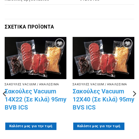
ΣΧΕΤΙΚΑ ΠΡΟΪΟΝΤΑ
Πρόσθήκη
Πρόσθήκη
στην
στην
λίστα
λίστα
επιθυμιών
επιθυμιών
ΣΑΚΟΥΛΕΣ VACUUM / ΑΝΑΛΩΣΙΜΑ
ΣΑΚΟΥΛΕΣ VACUUM / ΑΝΑΛΩΣΙΜΑ
Σακούλες Vacuum
Σακούλες Vacuum
14X22 (Σε Κιλά) 95my
12X40 (Σε Kιλά) 95my
BVB ICS
BVS ICS
Καλέστε μας για την τιμή
Καλέστε μας για την τιμή