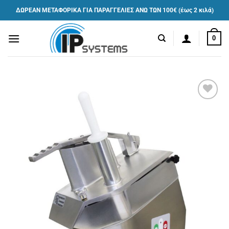
Μετάβαση
ΔΩΡΕΑΝ ΜΕΤΑΦΟΡΙΚΑ ΓΙΑ ΠΑΡΑΓΓΕΛΙΕΣ ΑΝΩ ΤΩΝ 100€ (έως 2 κιλά)
στο
περιεχόμενο
0
Πρόσθήκη
στην λίστα
επιθυμιών