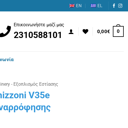
EN
EL
Επικοινωνήστε μαζί μας
0
0,00
€
2310588101
ινωνία
nery - Εξοπλισμός Εστίασης
izzoni V35e
αναρρόφησης