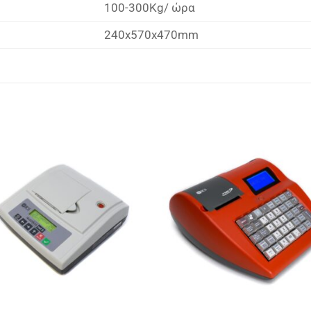
100-300Kg/ ώρα
240x570x470mm
Πρόσθήκη
Πρόσθ
στην λίστα
στην λ
επιθυμιών
επιθυμ