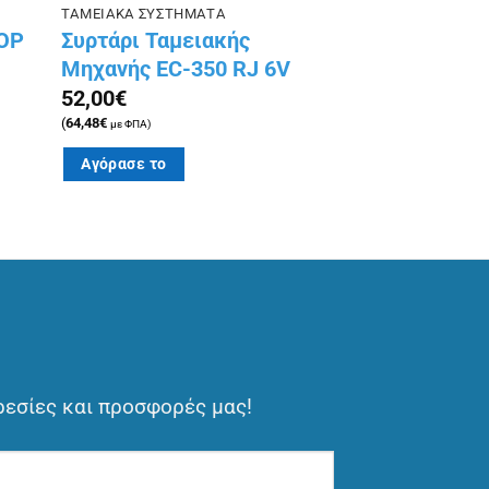
ΤΑΜΕΙΑΚΑ ΣΥΣΤΗΜΑΤΑ
TOP
Συρτάρι Ταμειακής
Μηχανής EC-350 RJ 6V
52,00
€
(
64,48
€
με ΦΠΑ)
Αγόρασε το
ρεσίες και προσφορές μας!