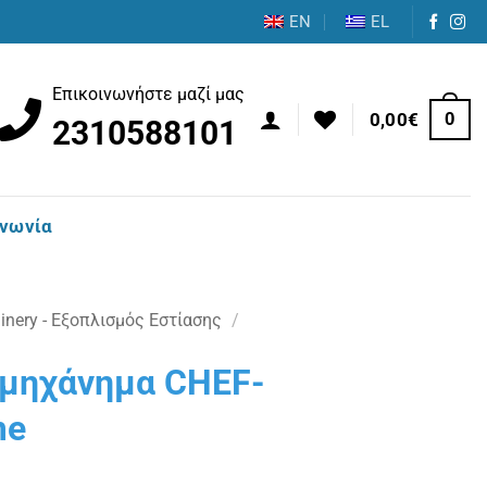
EN
EL
Επικοινωνήστε μαζί μας
0
0,00
€
2310588101
ινωνία
nery - Εξοπλισμός Εστίασης
/
 μηχάνημα CHEF-
me