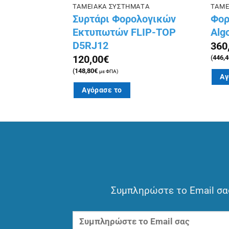
ΤΟΤΗΤΑΣ
ΤΑΜΕΙΑΚΑ ΣΥΣΤΗΜΑΤΑ
ΤΑΜΕ
λαστότητας
Συρτάρι Φορολογικών
Φορ
Εκτυπωτών FLIP-TOP
Algo
D5RJ12
360
120,00
€
(
446,4
(
148,80
€
με ΦΠΑ)
Αγ
Αγόρασε το
Συμπληρώστε το Email σας