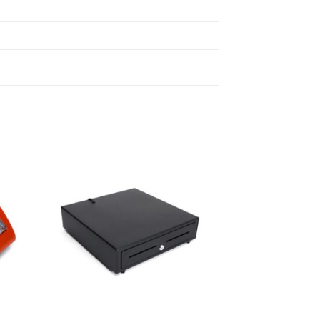
ήκη
Πρόσθήκη
ίστα
στην λίστα
ιών
επιθυμιών