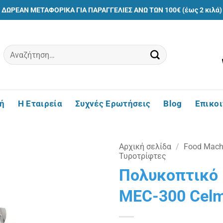
ΔΩΡΕΑΝ ΜΕΤΑΦΟΡΙΚΑ ΓΙΑ ΠΑΡΑΓΓΕΛΙΕΣ ΑΝΩ ΤΩΝ 100€ (έως 2 κιλά)
Αναζήτηση
για:
ή
Η Εταιρεία
Συχνές Ερωτήσεις
Blog
Επικο
Αρχική σελίδα
/
Food Machi
Τυροτρίφτες
Πολυκοπτικό
Πρόσθήκη
στην
MEC-300 Cel
λίστα
επιθυμιών