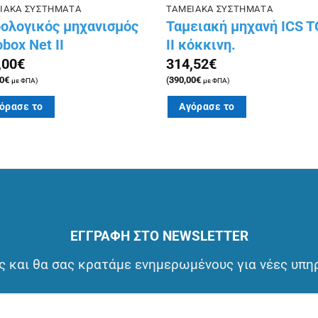
ΙΑΚΑ ΣΥΣΤΗΜΑΤΑ
ΤΑΜΕΙΑΚΑ ΣΥΣΤΗΜΑΤΑ
ολογικός μηχανισμός
Ταμειακή μηχανή ICS 
box Net II
II κόκκινη.
,00
€
314,52
€
0
€
(
390,00
€
με ΦΠΑ)
με ΦΠΑ)
όρασε το
Αγόρασε το
ΕΓΓΡΑΦΗ ΣΤΟ NEWSLETTER
 και θα σας κρατάμε ενημερωμένους για νέες υπη