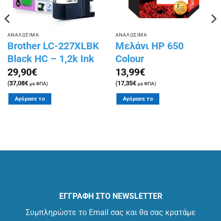
ΑΝΑΛΩΣΙΜΑ
ΑΝΑΛΩΣΙΜΑ
Brother LC-227XLBK
Μελάνι HP 650
Black HC – 1,2k Ink
Colour
29,90
€
13,99
€
(
37,08
€
(
17,35
€
με ΦΠΑ)
με ΦΠΑ)
Αγόρασε το
Αγόρασε το
ΕΓΓΡΑΦΗ ΣΤΟ NEWSLETTER
Συμπληρώστε το Email σας και θα σας κρατάμε