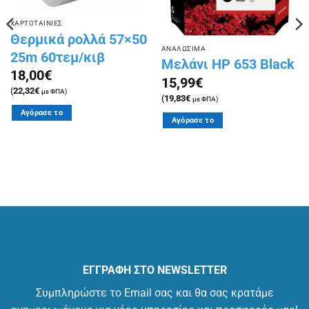
ΧΑΡΤΟΤΑΙΝΙΕΣ
Θερμικά ρολλά 57×50
ΑΝΑΛΩΣΙΜΑ
25m 60τεμ/κιβ
Μελάνι HP 653 Black
18,00
€
15,99
€
(
22,32
€
με ΦΠΑ)
(
19,83
€
με ΦΠΑ)
Αγόρασε το
Αγόρασε το
ΕΓΓΡΑΦΗ ΣΤΟ NEWSLETTER
Συμπληρώστε το Email σας και θα σας κρατάμε