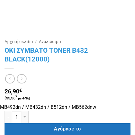
Αρχική σελίδα
/
Αναλώσιμα
OKI ΣΥΜΒΑΤΟ TONER B432
BLACK(12000)
26,90
€
€
(
33,36
με ΦΠΑ)
MB492dn / MB432dn / B512dn / MB562dnw
OKI ΣΥΜΒΑΤΟ TONER B432 BLACK(12000) ποσότητα
Αγόρασε το