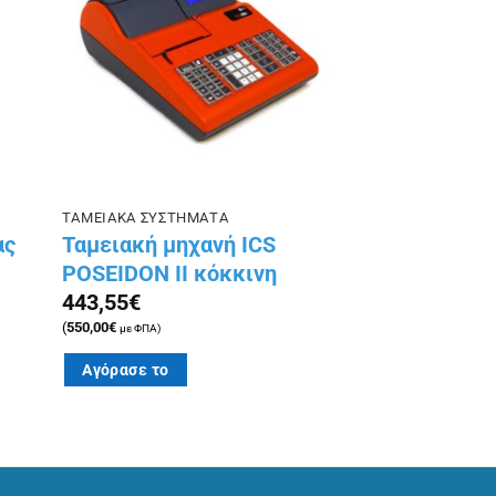
ίστα
στην λίστα
ιών
επιθυμιών
ΤΑΜΕΙΑΚΑ ΣΥΣΤΗΜΑΤΑ
ας
Ταμειακή μηχανή ICS
POSEIDON II κόκκινη
443,55
€
(
550,00
€
με ΦΠΑ)
Αγόρασε το