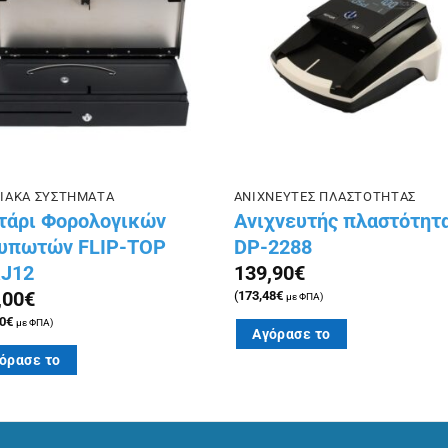
στην λίστα
στην λ
επιθυμιών
επιθυμ
ΙΑΚΑ ΣΥΣΤΗΜΑΤΑ
ΑΝΙΧΝΕΥΤΕΣ ΠΛΑΣΤΟΤΗΤΑΣ
τάρι Φορολογικών
Ανιχνευτής πλαστότητ
υπωτών FLIP-TOP
DP-2288
J12
139,90
€
,00
€
(
173,48
€
με ΦΠΑ)
0
€
με ΦΠΑ)
Αγόρασε το
όρασε το