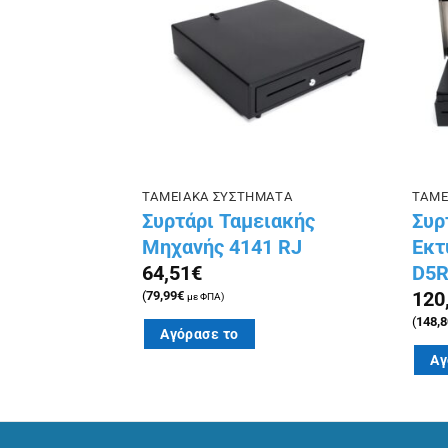
στην λίστα
στην λίστα
επιθυμιών
επιθυμιών
ΑΤΑ
ΤΑΜΕΙΑΚΑ ΣΥΣΤΗΜΑΤΑ
ΤΑΜΕ
ανή ICS
Συρτάρι Ταμειακής
Συρ
μαύρη
Μηχανής 4141 RJ
Εκτ
D5R
64,51
€
120
(
79,99
€
με ΦΠΑ)
(
148,8
Αγόρασε το
Αγ