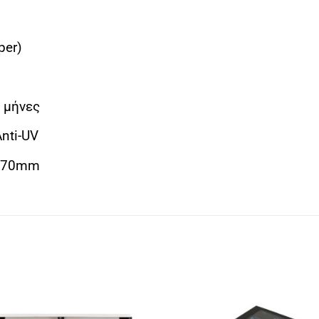
per)
 μήνες
nti-UV
x 70mm
Πρόσθήκη
Πρόσθ