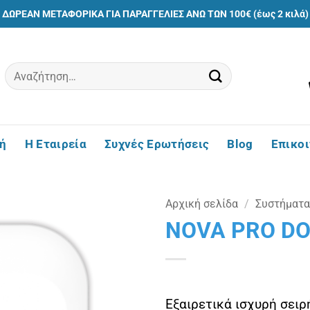
ΔΩΡΕΑΝ ΜΕΤΑΦΟΡΙΚΑ ΓΙΑ ΠΑΡΑΓΓΕΛΙΕΣ ΑΝΩ ΤΩΝ 100€ (έως 2 κιλά)
Αναζήτηση
για:
ή
Η Εταιρεία
Συχνές Ερωτήσεις
Blog
Επικο
Αρχική σελίδα
/
Συστήματα
NOVA PRO D
Πρόσθήκη
στην
λίστα
επιθυμιών
Εξαιρετικά ισχυρή σει