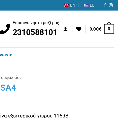
EN
EL
Επικοινωνήστε μαζί μας
0
0,00
€
2310588101
ινωνία
 ασφαλείας
OSA4
ρήνα εξωτερικού χώρου 115dB.