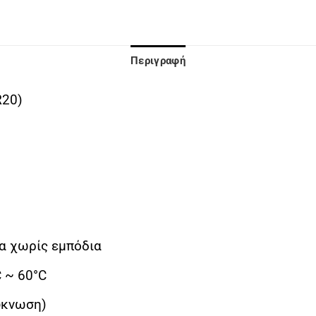
Περιγραφή
R20)
α χωρίς εμπόδια
C ~ 60°C
ύκνωση)