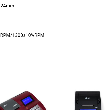
5X24mm
10%RPM/1300±10%RPM
Πρόσθήκη
Πρόσθ
στην λίστα
στην λ
επιθυμιών
επιθυμ