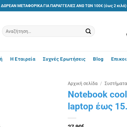
ΔΩΡΕΑΝ ΜΕΤΑΦΟΡΙΚΑ ΓΙΑ ΠΑΡΑΓΓΕΛΙΕΣ ΑΝΩ ΤΩΝ 100€ (έως 2 κιλά)
Αναζήτηση
για:
ή
Η Εταιρεία
Συχνές Ερωτήσεις
Blog
Επικο
Αρχική σελίδα
/
Συστήματα
Notebook cool
Πρόσθήκη
laptop έως 15.
στην
λίστα
επιθυμιών
27,90
€