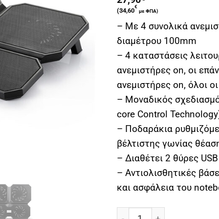
€
(
34,60
με ΦΠΑ)
– Με 4 συνολικά ανεμι
διαμέτρου 100mm
– 4 καταστάσεις λειτο
ανεμιστήρες on, οι επά
ανεμιστήρες on, όλοι οι
– Μοναδικός σχεδιασμός
core Control Technology
– Ποδαράκια ρυθμιζόμεν
βέλτιστης γωνίας θέασ
– Διαθέτει 2 θύρες USB
– Αντιολισθητικές βάσ
και ασφάλεια του note
Notebook cooler Multi Cor