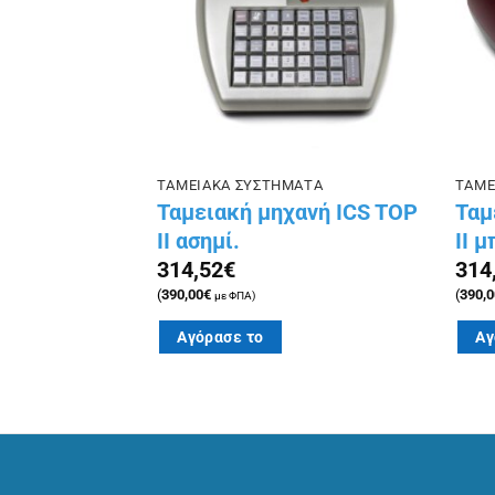
ΑΤΑ
ΤΑΜΕΙΑΚΑ ΣΥΣΤΗΜΑΤΑ
ΤΑΜΕ
ιακής
Ταμειακή μηχανή ICS TOP
Ταμ
 RJ
II ασημί.
II 
314,52
€
314
(
390,00
€
(
390,0
με ΦΠΑ)
Αγόρασε το
Αγ