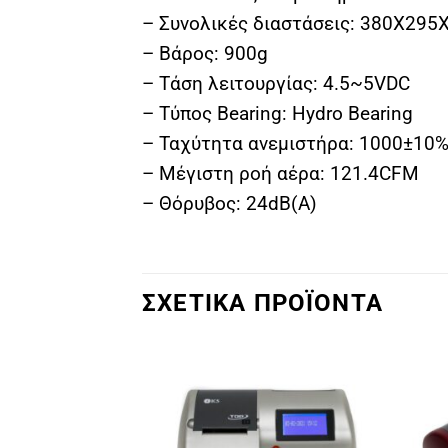
– Συνολικές διαστάσεις: 380X29
– Βάρος: 900g
– Τάση λειτουργίας: 4.5~5VDC
– Τύπος Bearing: Hydro Bearing
– Ταχύτητα ανεμιστήρα: 1000±
– Μέγιστη ροή αέρα: 121.4CFM
– Θόρυβος: 24dB(A)
ΣΧΕΤΙΚΑ ΠΡΟΪΟΝΤΑ
Πρόσθήκη
Πρόσθήκη
στην λίστα
στην λίστα
επιθυμιών
επιθυμιών