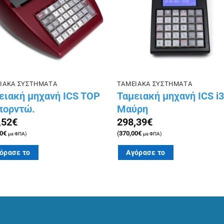
ΙΑΚΑ ΣΥΣΤΗΜΑΤΑ
ΤΑΜΕΙΑΚΑ ΣΥΣΤΗΜΑΤΑ
ειακή μηχανή ICS TOP
Ταμειακή μηχανή ICS i
μπορντώ.
Μαύρη
,52
€
298,39
€
0
€
(
370,00
€
με ΦΠΑ)
με ΦΠΑ)
όρασε το
Αγόρασε το