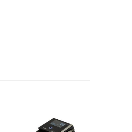
ήκη
Πρόσθήκη
ίστα
στην λίστα
ιών
επιθυμιών