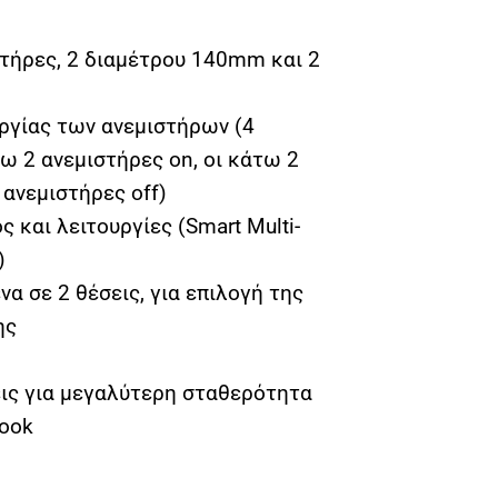
στήρες, 2 διαμέτρου 140mm και 2
υργίας των ανεμιστήρων (4
νω 2 ανεμιστήρες on, οι κάτω 2
 ανεμιστήρες off)
 και λειτουργίες (Smart Multi-
)
α σε 2 θέσεις, για επιλογή της
ης
εις για μεγαλύτερη σταθερότητα
book
e X6 για laptop έως 15.6". ποσότητα