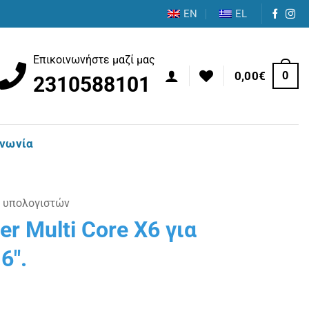
EN
EL
Επικοινωνήστε μαζί μας
0
0,00
€
2310588101
ινωνία
 υπολογιστών
er Multi Core X6 για
6″.