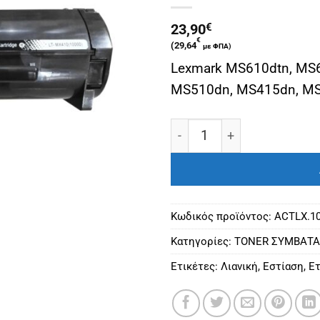
23,90
€
€
(
29,64
με ΦΠΑ)
Lexmark MS610dtn, MS
MS510dn, MS415dn, M
LEXMARK ΣΥΜΒΑΤΟ TONER
Κωδικός προϊόντος:
ACTLX.1
Κατηγορίες:
ΤΟΝΕR ΣΥΜΒΑΤΑ
Ετικέτες:
Λιανική
,
Εστίαση
,
Ετ