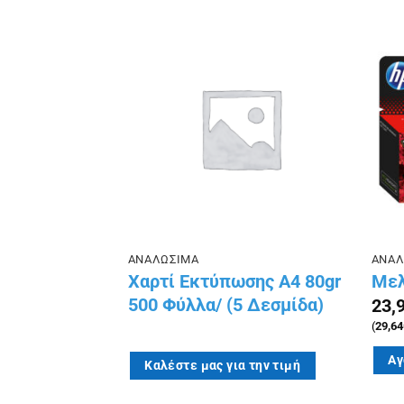
Πρόσθήκη
Πρόσθήκη
στην λίστα
στην λίστα
επιθυμιών
επιθυμιών
ΑΥΤΟΚΟΛΛΗΤΕΣ ΕΤΙΚΕΤΕΣ ΕΤΙΚΕΤΟΓΡΑΦΩΝ
ΑΝΑΛΩΣΙΜΑ
ΑΝΑΛ
ετογράφου
Χαρτί Εκτύπωσης Α4 80gr
Μελ
ά (1000)
500 Φύλλα/ (5 Δεσμίδα)
23,
Price
0
€
(
29,64
range:
Αγ
27,90€
Καλέστε μας για την τιμή
through
35,90€