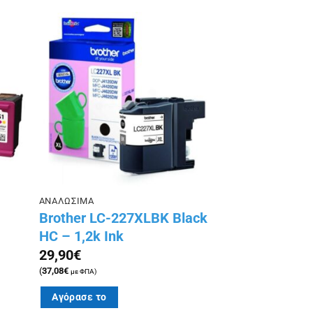
ήκη
Πρόσθήκη
ίστα
στην λίστα
ιών
επιθυμιών
ΑΝΑΛΩΣΙΜΑ
Brother LC-227XLBK Black
HC – 1,2k Ink
29,90
€
(
37,08
€
με ΦΠΑ)
Αγόρασε το