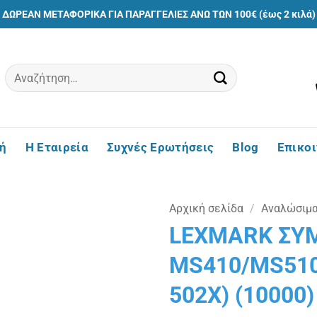
ΔΩΡΕΑΝ ΜΕΤΑΦΟΡΙΚΑ ΓΙΑ ΠΑΡΑΓΓΕΛΙΕΣ ΑΝΩ ΤΩΝ 100€ (έως 2 κιλά)
Αναζήτηση
για:
ή
Η Εταιρεία
Συχνές Ερωτήσεις
Blog
Επικο
Αρχική σελίδα
/
Αναλώσιμ
LEXMARK ΣΥ
Πρόσθήκη
MS410/MS510
στην
λίστα
502X) (10000)
επιθυμιών