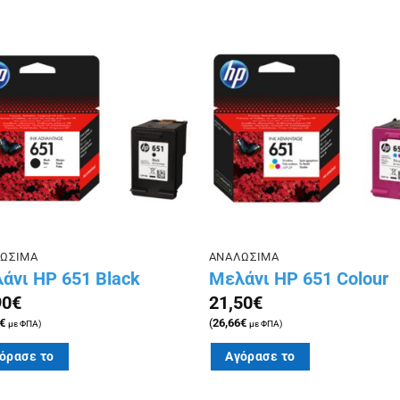
Πρόσθήκη
Πρόσθ
στην λίστα
στην λ
επιθυμιών
επιθυμ
ΩΣΙΜΑ
ΑΝΑΛΩΣΙΜΑ
άνι HP 651 Black
Μελάνι HP 651 Colour
90
€
21,50
€
€
(
26,66
€
με ΦΠΑ)
με ΦΠΑ)
όρασε το
Αγόρασε το