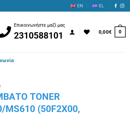
EN
EL
Επικοινωνήστε μαζί μας
0
0,00
€
2310588101
ινωνία
α
ΜΒΑΤΟ TONER
/MS610 (50F2X00,