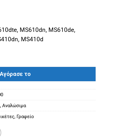
610dte, MS610dn, MS610de,
S410dn, MS410d
 MS410/MS510/MS610 (50F2X00, 502X) (10000) ποσό
Αγόρασε το
00
,
Αναλώσιμα
ικέτες
,
Γραφείο