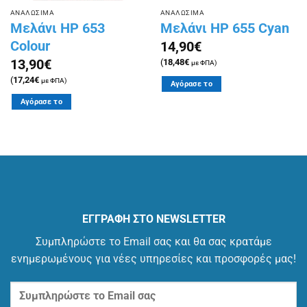
ΑΝΑΛΩΣΙΜΑ
ΑΝΑΛΩΣΙΜΑ
Μελάνι HP 653
Μελάνι HP 655 Cyan
Colour
14,90
€
13,90
€
(
18,48
€
με ΦΠΑ)
(
17,24
€
με ΦΠΑ)
Αγόρασε το
Αγόρασε το
ΕΓΓΡΑΦΗ ΣΤΟ NEWSLETTER
Συμπληρώστε το Email σας και θα σας κρατάμε
ενημερωμένους για νέες υπηρεσίες και προσφορές μας!