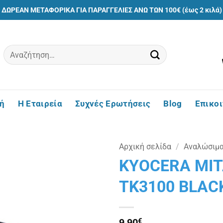
ΔΩΡΕΑΝ ΜΕΤΑΦΟΡΙΚΑ ΓΙΑ ΠΑΡΑΓΓΕΛΙΕΣ ΑΝΩ ΤΩΝ 100€ (έως 2 κιλά)
Αναζήτηση
για:
ή
Η Εταιρεία
Συχνές Ερωτήσεις
Blog
Επικο
Αρχική σελίδα
/
Αναλώσιμ
KYOCERA MI
Πρόσθήκη
TK3100 BLAC
στην
λίστα
επιθυμιών
9,90
€