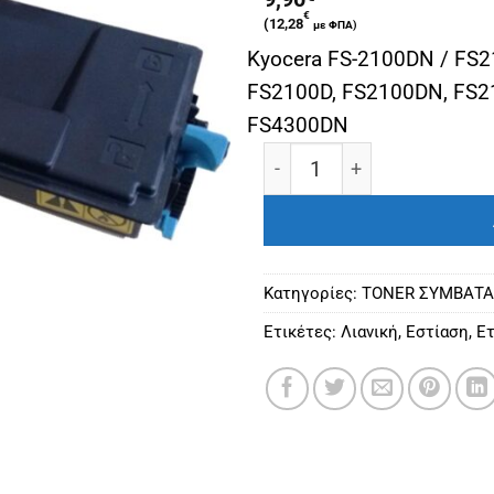
€
(
12,28
με ΦΠΑ)
Kyocera FS-2100DN / FS2
FS2100D, FS2100DN, FS21
FS4300DN
KYOCERA MITA ΣΥΜΒΑΤΟ 
Κατηγορίες:
ΤΟΝΕR ΣΥΜΒΑΤΑ
Ετικέτες:
Λιανική
,
Εστίαση
,
Ετ