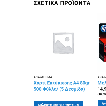
ΣΧΕΤΙΚΑ ΠΡΟΪΟΝΤΑ
Πρόσθήκη
Πρόσθήκη
στην λίστα
στην λίστα
επιθυμιών
επιθυμιών
ΑΝΑΛΩΣΙΜΑ
ΑΝΑΛ
ά 57×40 15m
Χαρτί Εκτύπωσης Α4 80gr
Μελ
10τεμ)
500 Φύλλα/ (5 Δεσμίδα)
14,
(
18,59
Αγ
Καλέστε μας για την τιμή