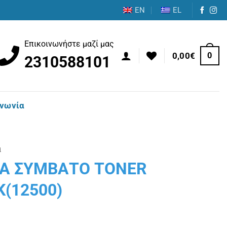
EN
EL
Επικοινωνήστε μαζί μας
0
0,00
€
2310588101
ινωνία
α
TA ΣΥΜΒΑΤΟ TONER
K(12500)