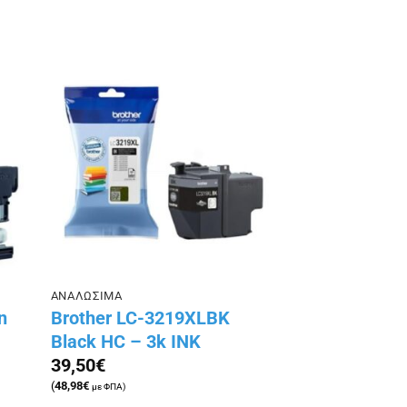
ήκη
Πρόσθήκη
ίστα
στην λίστα
ιών
επιθυμιών
ΑΝΑΛΩΣΙΜΑ
n
Brother LC-3219XLBK
Black HC – 3k ΙΝΚ
39,50
€
(
48,98
€
με ΦΠΑ)