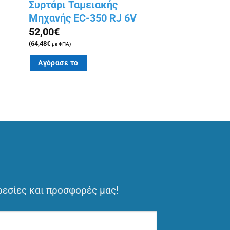
Συρτάρι Ταμειακής
Μηχανής EC-350 RJ 6V
52,00
€
(
64,48
€
με ΦΠΑ)
Αγόρασε το
ρεσίες και προσφορές μας!