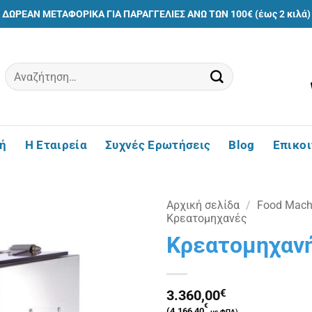
ΔΩΡΕΑΝ ΜΕΤΑΦΟΡΙΚΑ ΓΙΑ ΠΑΡΑΓΓΕΛΙΕΣ ΑΝΩ ΤΩΝ 100€ (έως 2 κιλά)
Αναζήτηση
για:
ή
Η Εταιρεία
Συχνές Ερωτήσεις
Blog
Επικο
Αρχική σελίδα
/
Food Machi
Κρεατομηχανές
Κρεατομηχανή
Πρόσθήκη
στην
λίστα
επιθυμιών
3.360,00
€
€
(
4.166,40
με ΦΠΑ)