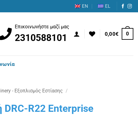
EN
EL
Επικοινωνήστε μαζί μας
0
0,00
€
2310588101
ινωνία
nery - Εξοπλισμός Εστίασης
/
 DRC-R22 Enterprise