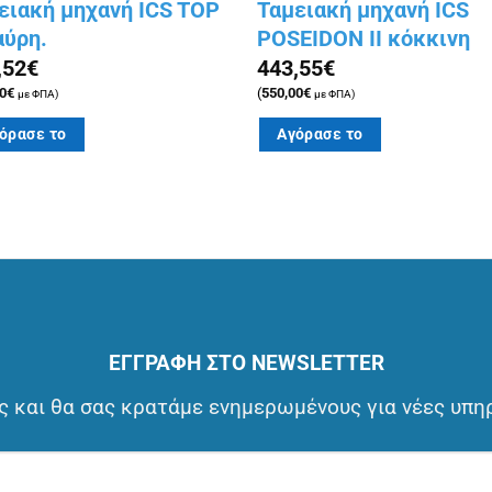
ειακή μηχανή ICS TOP
Ταμειακή μηχανή ICS
αύρη.
POSEIDON II κόκκινη
,52
€
443,55
€
0
€
(
550,00
€
με ΦΠΑ)
με ΦΠΑ)
όρασε το
Αγόρασε το
ΕΓΓΡΑΦΗ ΣΤΟ NEWSLETTER
 και θα σας κρατάμε ενημερωμένους για νέες υπη