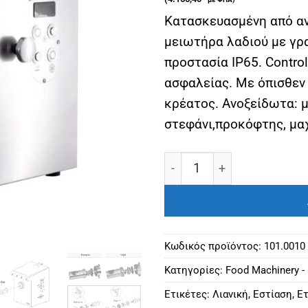
Κατασκευασμένη από αν
μειωτήρα λαδιού με γρα
προστασία IP65. Control
ασφαλείας. Με όπισθεν
κρέατος. Ανοξείδωτα: μ
στεφάνι,προκόφτης, μαχ
Κρεατομηχανή DRC-R22 En
Κωδικός προϊόντος:
101.0010
Κατηγορίες:
Food Machinery -
Ετικέτες:
Λιανική
,
Εστίαση
,
Ετ