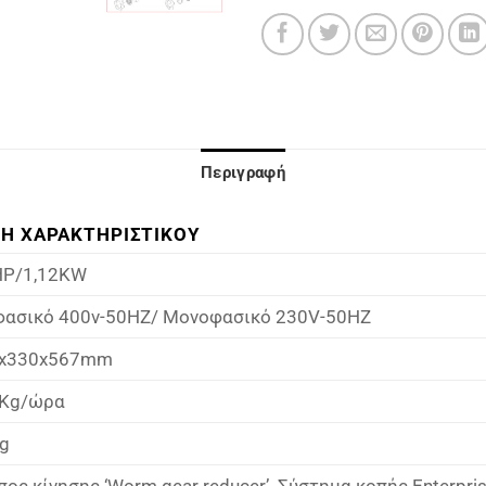
Περιγραφή
ΜΗ ΧΑΡΑΚΤΗΡΙΣΤΙΚΟΥ
HP/1,12KW
φασικό 400v-50HZ/ Μονοφασικό 230V-50HZ
x330x567mm
Kg/ώρα
g
ος κίνησης ‘Worm gear reducer’. Σύστημα κοπής Enterpris