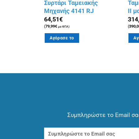
λαστότητας
Συρτάρι Ταμειακής
Ταμ
Μηχανής 4141 RJ
II μ
64,51
€
314
(
79,99
€
(
390,0
με ΦΠΑ)
Αγόρασε το
Αγ
Συμπληρώστε το Email σας