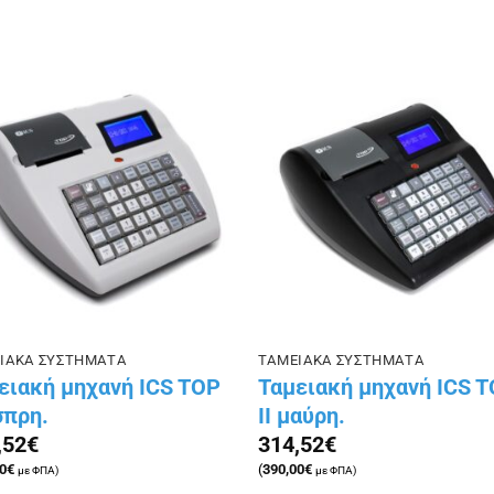
Πρόσθήκη
Πρόσθ
στην λίστα
στην λ
επιθυμιών
επιθυμ
ΙΑΚΑ ΣΥΣΤΗΜΑΤΑ
ΤΑΜΕΙΑΚΑ ΣΥΣΤΗΜΑΤΑ
ειακή μηχανή ICS TOP
Ταμειακή μηχανή ICS 
σπρη.
II μαύρη.
,52
€
314,52
€
0
€
(
390,00
€
με ΦΠΑ)
με ΦΠΑ)