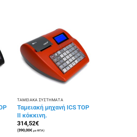
ήκη
Πρόσθήκη
ίστα
στην λίστα
ιών
επιθυμιών
ΤΑΜΕΙΑΚΑ ΣΥΣΤΗΜΑΤΑ
TOP
Ταμειακή μηχανή ICS TOP
II κόκκινη.
314,52
€
(
390,00
€
με ΦΠΑ)