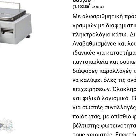
€
(
1.102,36
με ΦΠΑ)
Με αλφαριθμητική πράσ
γραμμών με διαφημιστι
πληκτρολόγιο κάτω. Δ
Αναβαθμισμένες και λει
ιδανικές για καταστήμα
παντοπωλεία και σούπερ
διάφορες παραλλαγές το
να καλύψει όλες τις α
επιχειρήσεων. Ολοκληρ
και φιλικό λογισμικό. 
για σωστές συναλλαγές
ποιότητας, με οπίσθιο 
βέλτιστης φωτεινότητα
τους χειριστές. Επεκτά