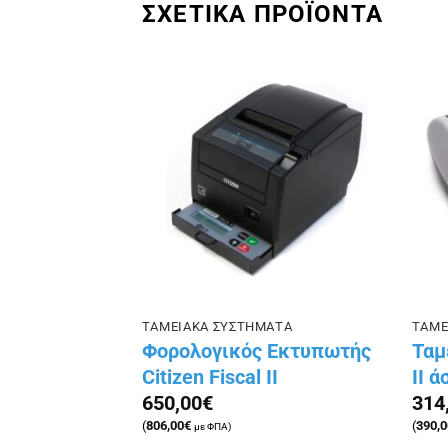
ΣΧΕΤΙΚΑ ΠΡΟΪΟΝΤΑ
Πρόσθήκη
Πρόσθήκη
στην λίστα
στην λίστα
επιθυμιών
επιθυμιών
ΑΤΑ
ΤΑΜΕΙΑΚΑ ΣΥΣΤΗΜΑΤΑ
ΤΑΜΕ
ανή
Φορολογικός Εκτυπωτής
Ταμ
ICS MAXIREST
Citizen Fiscal II
II ά
650,00
€
314
(
806,00
€
(
390,0
με ΦΠΑ)