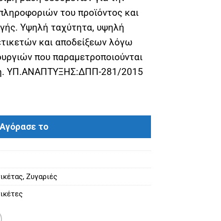
πληροφοριών του προϊόντος και
γής. Υψηλή ταχύτητα, υψηλή
ετικετών και αποδείξεων λόγω
ουργιών που παραμετροποιούνται
μή. ΥΠ.ΑΝΑΠΤΥΞΗΣ:ΔΠΠ-281/2015
 L2 Ishida - 30kg ποσότητα
Αγόρασε το
τικέτας
,
Ζυγαριές
ικέτες