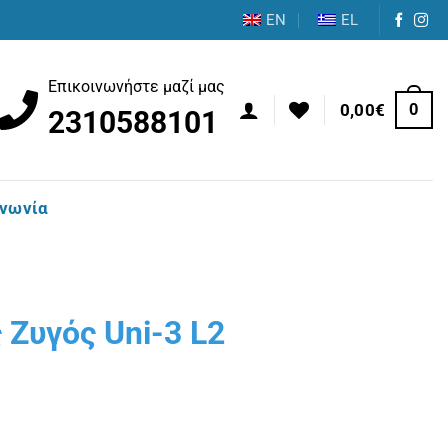
EN
EL
Επικοινωνήστε μαζί μας
0
0,00
€
2310588101
ινωνία
Ζυγός Uni-3 L2