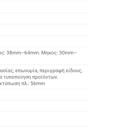
τος: 38mm–64mm. Μηκος: 30mm–
ασίας, επωνυμία, περιγραφή είδους,
ια τυποποίηση προϊόντων.
Εκτύπωση πλ.: 56mm