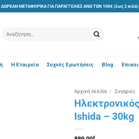
ΔΩΡΕΑΝ ΜΕΤΑΦΟΡΙΚΑ ΓΙΑ ΠΑΡΑΓΓΕΛΙΕΣ ΑΝΩ ΤΩΝ 100€ (έως 2 κιλά)
Αναζήτηση
για:
ή
Η Εταιρεία
Συχνές Ερωτήσεις
Blog
Επικο
Αρχική σελίδα
/
Ζυγαριές
Ηλεκτρονικός 
Πρόσθήκη
Ishida – 30kg
στην
λίστα
επιθυμιών
889,00
€