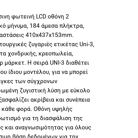
ινη φωτεινή LCD οθόνη 2
κό μήνυμα, 184 άμεσα πλήκτρα,
ιαστάσεις 410x437x153mm.
τουργικές ζυγαριές ετικέτας Uni-3,
τα χονδρικής, κρεοπωλεία,
 μάρκετ. Η σειρά UNI-3 διαθέτει
υ ίδιου μοντέλου, για να μπορεί
νάγκες των σύγχρονων
ωμένη ζυγιστική λύση με εύκολο
Εξασφαλίζει ακρίβεια και συνέπεια
 κάθε φορά. Οθόνη υψηλής
φωτισμό για τη διασφάλιση της
ς και αναγνωσιμότητας για όλους
σιμη βάση δεδομένων για την