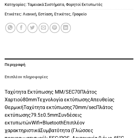
Κατηγορίες:
Ταμειακά Συστήματα
,
Φορητοί Εκτυπωτές
Ετικέτες:
Λιανική
,
Εστίαση
,
Ετικέτες
,
Γραφείο
Περιγραφή
Επιπλέον πληροφορίες
Ταχύτητα Εκτύπωσης MM/SEC70Πλάτος
Χαρτιού80mmΤεχνολογία εκτύπωσηςΑπευθείας
ΘερμικήΤαχύτητα εκτύπωσης70mm/secΠλάτος
εκτύπωσης79.5±0.5mmΣυνδέσεις
εκτυπωτώνWifi+BluetoothΕπιπλέον
χαρακτηριστικάΣυμβατότητα (Γλώσσες