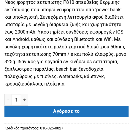
Νέος φορητός εκτυπωτής P810 απευθείας θερμικής
εκτύπωσης που μπορεί να φορτιστεί από ‘power bank’
και υπολογιστή. Συνεχόμενη λειτουργία αφού διαθέτει
μπαταρία με μεγάλη διάρκεια ζωής και χωρητικότητα
έως 2000mAh. Υποστηρίζει συνδέσεις εφαρμογών IOS
και Android, καθώς και σύνδεση Bluetooth και Wifi. Με
μεγάλη χωρητικότητα ρολού χαρτιού διαμέτρου 50mm,
ταχύτητα εκτύπωσης 70mm / s και πολύ ελαφρύς, μόνο
325g. Ιδανικός για εργασία εν κινήσει σε εστιατόρια,
ξαπλώστρες παραλίας, beach bar, ξενοδοχεία,
πολυχώρους με πισίνες, waterparks, κάμπινγκ,
κρουαζιερόπλοια, πλοία κ.α.
Εκτυπωτής Φορητός ICS P810 Bluetooth/WiFi/IOS Android/Window
Αγόρασε το
Κωδικός προϊόντος:
010-025-0027