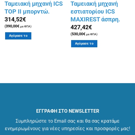
Ταμειακή μηχανή ICS
Ταμειακή μηχανή
TOP II μπορντώ.
εστιατορίου ICS
MAXIREST άσπρη.
314,52
€
427,42
€
(
390,00
€
με ΦΠΑ)
(
530,00
€
με ΦΠΑ)
Αγόρασε το
Αγόρασε το
ΕΓΓΡΑΦΗ ΣΤΟ NEWSLETTER
Συμπληρώστε το Email σας και θα σας κρατάμε
ενημερωμένους για νέες υπηρεσίες και προσφορές μας!