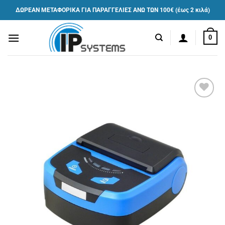
Μετάβαση
ΔΩΡΕΑΝ ΜΕΤΑΦΟΡΙΚΑ ΓΙΑ ΠΑΡΑΓΓΕΛΙΕΣ ΑΝΩ ΤΩΝ 100€ (έως 2 κιλά)
στο
περιεχόμενο
0
Πρόσθήκη
στην λίστα
επιθυμιών