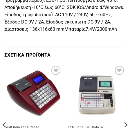
προγραμματισμού): ESC/POS. Λειτουργία 0 έως 45°C.
Αποθήκευση -10°C έως 60°C. SDK iOS/Android/Windows.
Είσοδος τροφοδοτικού: AC 110V / 240V, 50 ~ 60Hz,
Έξοδος DC 9V / 2A. Είσοδος εκτυπωτή DC 9V / 2A.
Διαστάσεις 136x116x60 mmΜπαταρία7.4V/2000mAh
ΣΧΕΤΙΚΑ ΠΡΟΪΟΝΤΑ
Πρόσθήκη
Πρόσθήκη
στην
στην
λίστα
λίστα
επιθυμιών
επιθυμιών
ΤΑΜΕΙΑΚΑ ΣΥΣΤΗΜΑΤΑ
ΤΑΜΕΙΑΚΑ ΣΥΣΤΗΜΑΤΑ