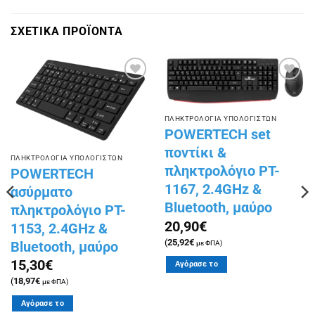
ΣΧΕΤΙΚΑ ΠΡΟΪΟΝΤΑ
Πρόσθήκη
Πρόσθήκη
στην
στην
λίστα
λίστα
επιθυμιών
επιθυμιών
ΠΛΗΚΤΡΟΛΟΓΙΑ ΥΠΟΛΟΓΙΣΤΩΝ
POWERTECH set
ποντίκι &
ΠΛΗΚΤΡΟΛΟΓΙΑ ΥΠΟΛΟΓΙΣΤΩΝ
πληκτρολόγιο PT-
POWERTECH
1167, 2.4GHz &
ασύρματο
Bluetooth, μαύρο
πληκτρολόγιο PT-
20,90
€
1153, 2.4GHz &
(
25,92
€
με ΦΠΑ)
Bluetooth, μαύρο
15,30
€
Αγόρασε το
(
18,97
€
με ΦΠΑ)
Αγόρασε το