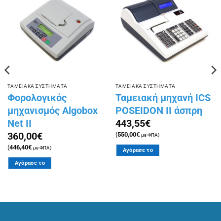
Πρόσθήκη
Πρόσθήκη
στην
στην
λίστα
λίστα
επιθυμιών
επιθυμιών
ΤΑΜΕΙΑΚΑ ΣΥΣΤΗΜΑΤΑ
ΤΑΜΕΙΑΚΑ ΣΥΣΤΗΜΑΤΑ
Φορολογικός
Ταμειακή μηχανή ICS
μηχανισμός Algobox
POSEIDON II άσπρη
Net II
443,55
€
360,00
€
(
550,00
€
με ΦΠΑ)
(
446,40
€
με ΦΠΑ)
Αγόρασε το
Αγόρασε το