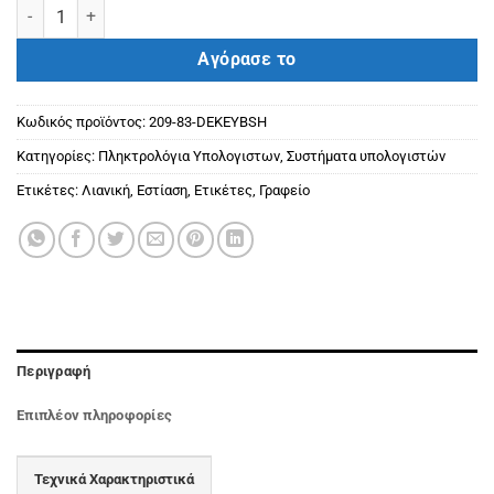
DELL Keyboard KB740 Compact Multi-Device Wireless US/Int'l QW
Αγόρασε το
Κωδικός προϊόντος:
209-83-DEKEYBSH
Κατηγορίες:
Πληκτρολόγια Υπολογιστων
,
Συστήματα υπολογιστών
Ετικέτες:
Λιανική
,
Εστίαση
,
Ετικέτες
,
Γραφείο
Περιγραφή
Επιπλέον πληροφορίες
Τεχνικά Χαρακτηριστικά