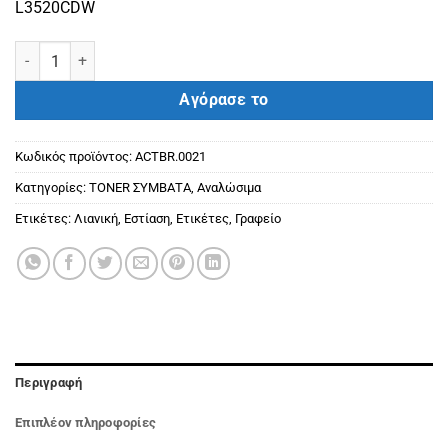
L3520CDW
BROTHER ΣΥΜΒΑΤΟ TONER TN248XL BLACK (3000) ποσότητα
Αγόρασε το
Κωδικός προϊόντος:
ACTBR.0021
Κατηγορίες:
ΤΟΝΕR ΣΥΜΒΑΤΑ
,
Αναλώσιμα
Ετικέτες:
Λιανική
,
Εστίαση
,
Ετικέτες
,
Γραφείο
Περιγραφή
Επιπλέον πληροφορίες