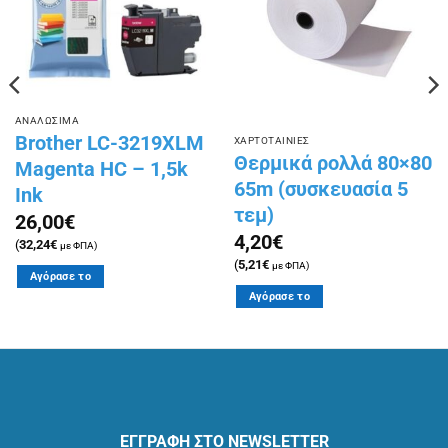
ΑΝΑΛΩΣΙΜΑ
Brother LC-3219XLM
ΧΑΡΤΟΤΑΙΝΙΕΣ
Θερμικά ρολλά 80×80
Magenta HC – 1,5k
65m (συσκευασία 5
Ink
τεμ)
26,00
€
4,20
€
(
32,24
€
με ΦΠΑ)
(
5,21
€
με ΦΠΑ)
Αγόρασε το
Αγόρασε το
ΕΓΓΡΑΦΗ ΣΤΟ NEWSLETTER