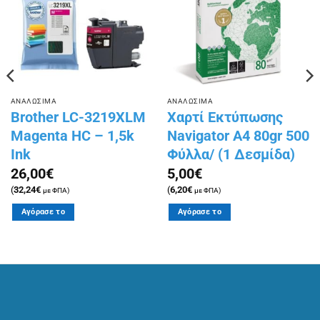
λίστα
λίστα
επιθυμιών
επιθυμιών
ΑΝΑΛΩΣΙΜΑ
ΑΝΑΛΩΣΙΜΑ
Brother LC-3219XLM
Χαρτί Εκτύπωσης
Magenta HC – 1,5k
Navigator Α4 80gr 500
Ink
Φύλλα/ (1 Δεσμίδα)
26,00
€
5,00
€
(
32,24
€
(
6,20
€
με ΦΠΑ)
με ΦΠΑ)
Αγόρασε το
Αγόρασε το