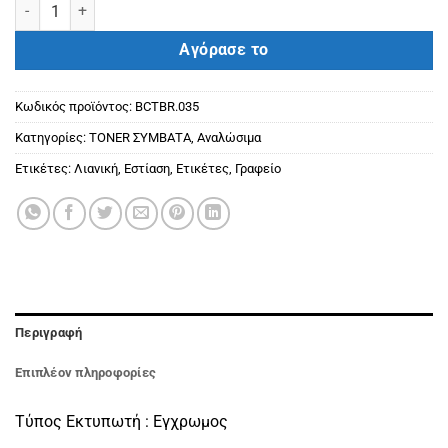
BROTHER ΣΥΜΒΑΤΟ TONER TN247 (TN243) YELLOW (2300) ποσότ
Αγόρασε το
Κωδικός προϊόντος:
BCTBR.035
Κατηγορίες:
ΤΟΝΕR ΣΥΜΒΑΤΑ
,
Αναλώσιμα
Ετικέτες:
Λιανική
,
Εστίαση
,
Ετικέτες
,
Γραφείο
Περιγραφή
Επιπλέον πληροφορίες
Τύπος Εκτυπωτή : Εγχρωμος