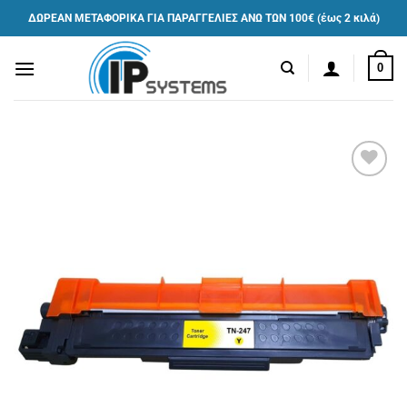
Μετάβαση
ΔΩΡΕΑΝ ΜΕΤΑΦΟΡΙΚΑ ΓΙΑ ΠΑΡΑΓΓΕΛΙΕΣ ΑΝΩ ΤΩΝ 100€ (έως 2 κιλά)
στο
περιεχόμενο
0
Πρόσθήκη
στην λίστα
επιθυμιών