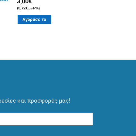
3,00
€
(
3,72
€
με ΦΠΑ)
Αγόρασε το
ρεσίες και προσφορές μας!