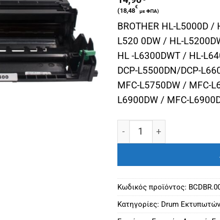
€
(
18,48
με ΦΠΑ)
BROTHER HL-L5000D / H
L520 0DW / HL-L5200D
HL -L6300DWT / HL-L6
DCP-L5500DN/DCP-L66
MFC-L5750DW / MFC-L
L6900DW / MFC-L6900
BROTHER ΣΥΜΒΑΤΟ DRUM 
Κωδικός προϊόντος:
BCDBR.0
Κατηγορίες:
Drum Εκτυπωτών