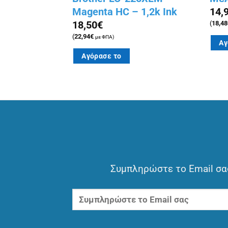
ά 80×80 65m
Magenta HC – 1,2k Ink
14,
18,50
€
(
18,48
(
22,94
€
με ΦΠΑ)
Αγ
Αγόρασε το
Συμπληρώστε το Email σας