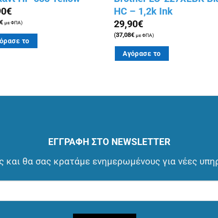
HC – 1,2k Ink
90
€
29,90
€
€
με ΦΠΑ)
(
37,08
€
με ΦΠΑ)
όρασε το
Αγόρασε το
ΕΓΓΡΑΦΗ ΣΤΟ NEWSLETTER
 και θα σας κρατάμε ενημερωμένους για νέες υπη