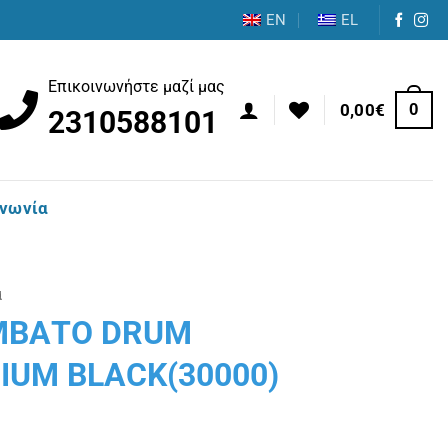
EN
EL
Επικοινωνήστε μαζί μας
0
0,00
€
2310588101
ινωνία
α
ΜΒΑΤΟ DRUM
IUM BLACK(30000)