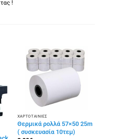
τας !
ήκη
Πρόσθήκη
ίστα
στην λίστα
ιών
επιθυμιών
ΧΑΡΤΟΤΑΙΝΙΕΣ
Θερμικά ρολλά 57×50 25m
( συσκευασία 10τεμ)
ack