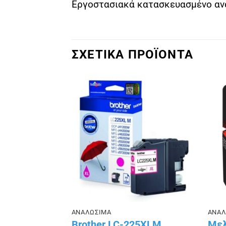
Εργοστασιακά κατασκευασμένο ανα
ΣΧΕΤΙΚΑ ΠΡΟΪΟΝΤΑ
Πρόσθήκη
Πρόσθήκη
στην λίστα
στην λίστα
επιθυμιών
επιθυμιών
ΑΝΑΛΩΣΙΜΑ
ΑΝΑΛ
Brother LC-225XLM
Μελ