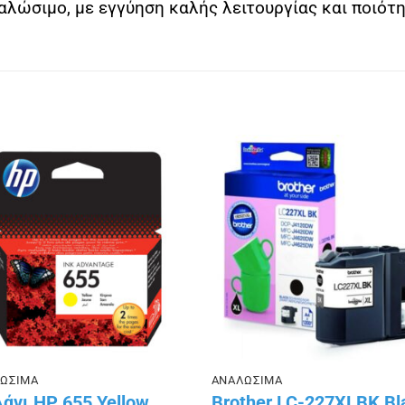
λώσιμο, με εγγύηση καλής λειτουργίας και ποιότη
Πρόσθήκη
Πρόσθ
στην λίστα
στην λ
επιθυμιών
επιθυμ
ΩΣΙΜΑ
ΑΝΑΛΩΣΙΜΑ
άνι HP 655 Yellow
Brother LC-227XLBK Bl