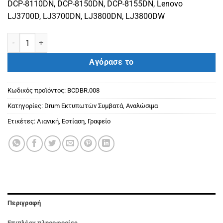
DCP-8110DN, DCP-8150DN, DCP-8155DN, Lenovo
LJ3700D, LJ3700DN, LJ3800DN, LJ3800DW
BROTHER ΣΥΜΒΑΤΟ DRUM DR3300 / DR-3300 PREMIUM BLACK (300
Αγόρασε το
Κωδικός προϊόντος:
BCDBR.008
Κατηγορίες:
Drum Εκτυπωτών Συμβατά
,
Αναλώσιμα
Ετικέτες:
Λιανική
,
Εστίαση
,
Γραφείο
Περιγραφή
Επιπλέον πληροφορίες