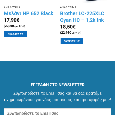
ΑΝΑΛΩΣΙΜΑ
ΑΝΑΛΩΣΙΜΑ
Μελάνι HP 652 Black
Brother LC-225XLC
Cyan HC – 1,2k Ink
17,90
€
18,50
€
(
22,20
€
με ΦΠΑ)
(
22,94
€
με ΦΠΑ)
Αγόρασε το
Αγόρασε το
ΕΓΓΡΑΦΗ ΣΤΟ NEWSLETTER
Συμπληρώστε το Email σας και θα σας κρατάμε
ενημερωμένους για νέες υπηρεσίες και προσφορές μας!