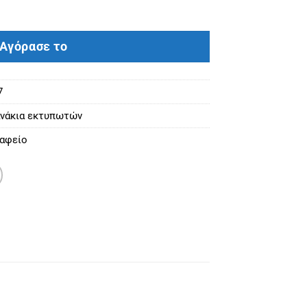
 - 2,4k ποσότητα
Αγόρασε το
7
νάκια εκτυπωτών
αφείο