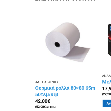
Πρόσθήκη
Πρόσθήκη
στην λίστα
στην λίστα
επιθυμιών
επιθυμιών
ΑΝΑΛ
ά 57×40 15m
Μελ
ΧΑΡΤΟΤΑΙΝΙΕΣ
Θερμικά ρολλά 80×80 65m
17,
50τεμ/κιβ
(
22,20
42,00
€
Αγ
(
52,08
€
με ΦΠΑ)