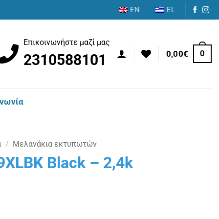
EN
EL
Επικοινωνήστε μαζί μας
0
0,00
€
2310588101
ινωνία
α
/
Μελανάκια εκτυπωτών
9XLBK Black – 2,4k