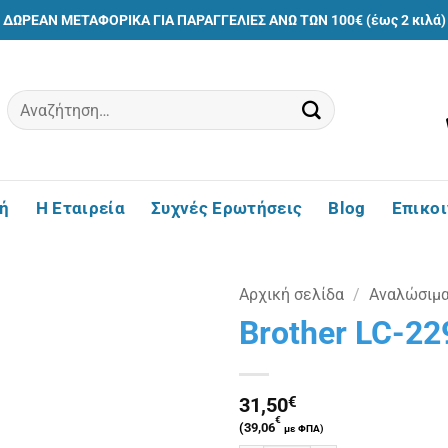
ΔΩΡΕΑΝ ΜΕΤΑΦΟΡΙΚΑ ΓΙΑ ΠΑΡΑΓΓΕΛΙΕΣ ΑΝΩ ΤΩΝ 100€ (έως 2 κιλά)
Αναζήτηση
για:
ή
Η Εταιρεία
Συχνές Ερωτήσεις
Blog
Επικο
Αρχική σελίδα
/
Αναλώσιμ
Brother LC-22
Πρόσθήκη
στην
λίστα
31,50
€
επιθυμιών
€
(
39,06
με ΦΠΑ)