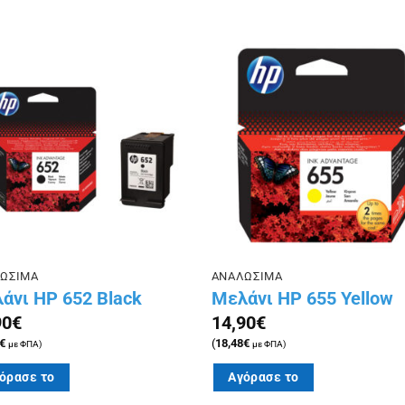
Πρόσθήκη
Πρόσθ
στην λίστα
στην λ
επιθυμιών
επιθυμ
ΩΣΙΜΑ
ΑΝΑΛΩΣΙΜΑ
άνι HP 652 Black
Μελάνι HP 655 Yellow
90
€
14,90
€
€
(
18,48
€
με ΦΠΑ)
με ΦΠΑ)
όρασε το
Αγόρασε το