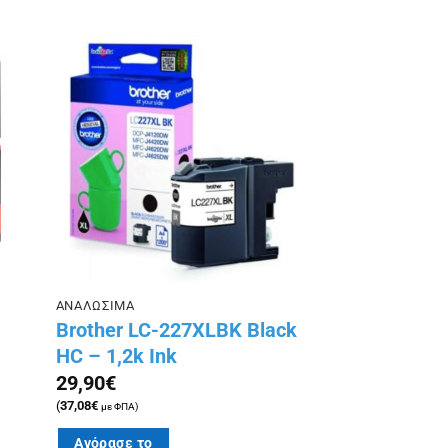
ήκη
Πρόσθήκη
ίστα
στην λίστα
ιών
επιθυμιών
ΑΝΑΛΩΣΙΜΑ
Brother LC-227XLBK Black
HC – 1,2k Ink
29,90
€
(
37,08
€
με ΦΠΑ)
Αγόρασε το