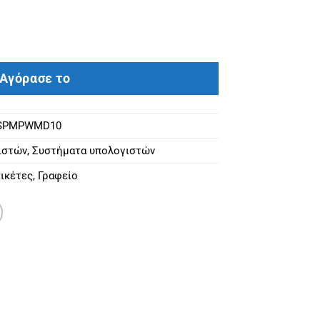
0 Blue/Quiet Blue ποσότητα
Αγόρασε το
ASPMPWMD10
ιστών
,
Συστήματα υπολογιστών
ικέτες
,
Γραφείο