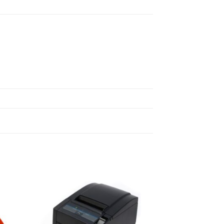
ήκη
Πρόσθήκη
ίστα
στην λίστα
ιών
επιθυμιών