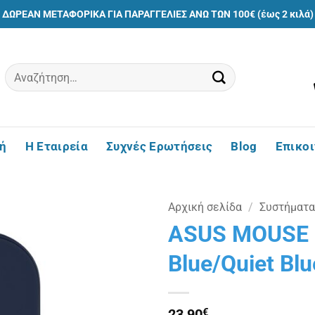
ΔΩΡΕΑΝ ΜΕΤΑΦΟΡΙΚΑ ΓΙΑ ΠΑΡΑΓΓΕΛΙΕΣ ΑΝΩ ΤΩΝ 100€ (έως 2 κιλά)
Αναζήτηση
για:
ή
Η Εταιρεία
Συχνές Ερωτήσεις
Blog
Επικο
Αρχική σελίδα
/
Συστήματα
ASUS MOUSE 
Πρόσθήκη
Blue/Quiet Blu
στην
λίστα
επιθυμιών
23,90
€