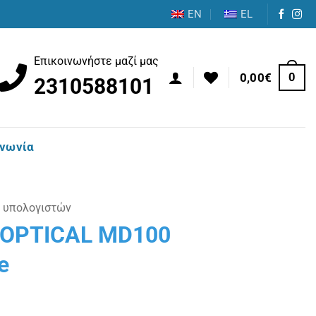
EN
EL
Επικοινωνήστε μαζί μας
0
0,00
€
2310588101
ινωνία
 υπολογιστών
OPTICAL MD100
e