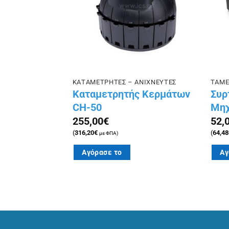
ΑΤΑ
ΚΑΤΑΜΕΤΡΗΤΕΣ – ΑΝΙΧΝΕΥΤΕΣ
ΤΑΜΕ
ιακής
Καταμετρητής Κερμάτων
Συρ
 RJ
CH-50
Μηχ
255,00
€
52,
(
316,20
€
(
64,48
με ΦΠΑ)
Αγόρασε το
Αγ